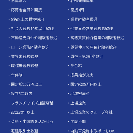
急募求人
幹部候補募集
応募者全員と面接
面接1回
5名以上の積極採用
業界経験者優遇
社会人経験10年以上歓迎
他業界の営業経験者歓迎
不動産売買仲介経験者歓迎
高級賃貸仲介営業の経験者歓迎
ローン業務経験者歓迎
賃貸仲介の店長経験者歓迎
業界未経験歓迎
既卒・第2新卒歓迎
職種未経験歓迎
歩合給
年俸制
成果給が充実
固定給25万円以上
固定給35万円以上
設立5年以内
地域密着型
フランチャイズ加盟店舗
上場企業
設立30年以上
上場企業のグループ会社
英語・中国語を活かせる
学歴不問
宅建取引士歓迎
自動車免許未取得でもOK