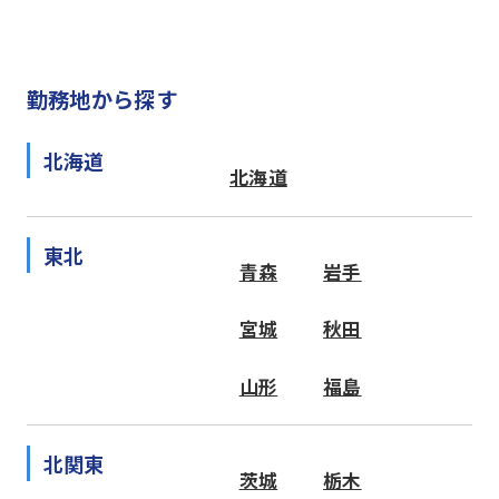
勤務地から探す
北海道
北海道
東北
青森
岩手
宮城
秋田
山形
福島
北関東
茨城
栃木