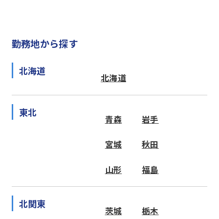
勤務地から探す
北海道
北海道
東北
青森
岩手
宮城
秋田
山形
福島
北関東
茨城
栃木