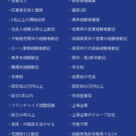
急募求人
幹部候補募集
応募者全員と面接
面接1回
5名以上の積極採用
業界経験者優遇
社会人経験10年以上歓迎
他業界の営業経験者歓迎
不動産売買仲介経験者歓迎
高級賃貸仲介営業の経験者歓迎
ローン業務経験者歓迎
賃貸仲介の店長経験者歓迎
業界未経験歓迎
既卒・第2新卒歓迎
職種未経験歓迎
歩合給
年俸制
成果給が充実
固定給25万円以上
固定給35万円以上
設立5年以内
地域密着型
フランチャイズ加盟店舗
上場企業
設立30年以上
上場企業のグループ会社
英語・中国語を活かせる
学歴不問
宅建取引士歓迎
自動車免許未取得でもOK