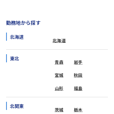
勤務地から探す
北海道
北海道
東北
青森
岩手
宮城
秋田
山形
福島
北関東
茨城
栃木