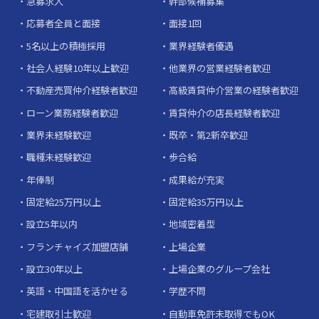
急募求人
幹部候補募集
応募者全員と面接
面接1回
5名以上の積極採用
業界経験者優遇
社会人経験10年以上歓迎
他業界の営業経験者歓迎
不動産売買仲介経験者歓迎
高級賃貸仲介営業の経験者歓迎
ローン業務経験者歓迎
賃貸仲介の店長経験者歓迎
業界未経験歓迎
既卒・第2新卒歓迎
職種未経験歓迎
歩合給
年俸制
成果給が充実
固定給25万円以上
固定給35万円以上
設立5年以内
地域密着型
フランチャイズ加盟店舗
上場企業
設立30年以上
上場企業のグループ会社
英語・中国語を活かせる
学歴不問
宅建取引士歓迎
自動車免許未取得でもOK