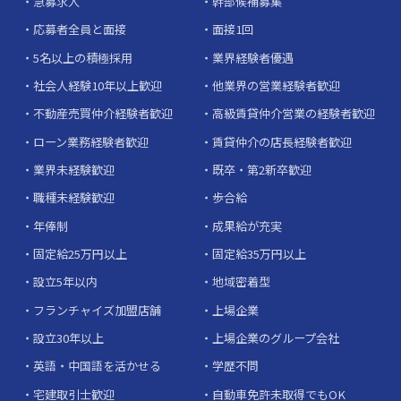
急募求人
幹部候補募集
応募者全員と面接
面接1回
5名以上の積極採用
業界経験者優遇
社会人経験10年以上歓迎
他業界の営業経験者歓迎
不動産売買仲介経験者歓迎
高級賃貸仲介営業の経験者歓迎
ローン業務経験者歓迎
賃貸仲介の店長経験者歓迎
業界未経験歓迎
既卒・第2新卒歓迎
職種未経験歓迎
歩合給
年俸制
成果給が充実
固定給25万円以上
固定給35万円以上
設立5年以内
地域密着型
フランチャイズ加盟店舗
上場企業
設立30年以上
上場企業のグループ会社
英語・中国語を活かせる
学歴不問
宅建取引士歓迎
自動車免許未取得でもOK