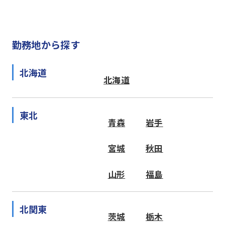
勤務地から探す
北海道
北海道
東北
青森
岩手
宮城
秋田
山形
福島
北関東
茨城
栃木