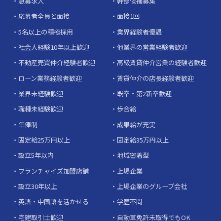
急募求人
幹部候補募集
応募者全員と面接
面接1回
5名以上の積極採用
業界経験者優遇
社会人経験10年以上歓迎
他業界の営業経験者歓迎
不動産売買仲介経験者歓迎
高級賃貸仲介営業の経験者歓迎
ローン業務経験者歓迎
賃貸仲介の店長経験者歓迎
業界未経験歓迎
既卒・第2新卒歓迎
職種未経験歓迎
歩合給
年俸制
成果給が充実
固定給25万円以上
固定給35万円以上
設立5年以内
地域密着型
フランチャイズ加盟店舗
上場企業
設立30年以上
上場企業のグループ会社
英語・中国語を活かせる
学歴不問
宅建取引士歓迎
自動車免許未取得でもOK