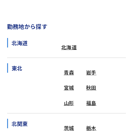
勤務地から探す
北海道
北海道
東北
青森
岩手
宮城
秋田
山形
福島
北関東
茨城
栃木