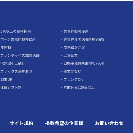
5名以上の積極採用
業界経験者優遇
ローン業務経験者歓迎
賃貸仲介の店長経験者歓迎
年俸制
成果給が充実
フランチャイズ加盟店舗
上場企業
宅建取引士歓迎
自動車免許未取得でもOK
フレックス勤務あり
残業少ない
副業OK
ブランクOK
休日シフト制
年間休日120日以上
サイト規約
掲載希望の企業様
お問い合わせ