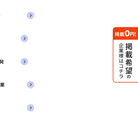
務
発
営業
者