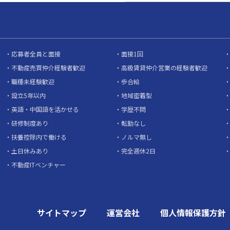
応募者全員と面接
面接1回
不動産売買仲介経験者歓迎
高級賃貸仲介営業の経験者歓迎
職種未経験歓迎
歩合給
設立5年以内
地域密着型
英語・中国語を活かせる
学歴不問
研修制度あり
転勤なし
扶養控除内で働ける
ノルマ無し
土日休みあり
完全週休2日
不動産ITベンチャー
サイトマップ
運営会社
個人情報保護方針