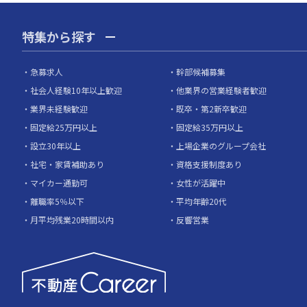
特集から探す
急募求人
幹部候補募集
社会人経験10年以上歓迎
他業界の営業経験者歓迎
業界未経験歓迎
既卒・第2新卒歓迎
固定給25万円以上
固定給35万円以上
設立30年以上
上場企業のグループ会社
社宅・家賃補助あり
資格支援制度あり
マイカー通勤可
女性が活躍中
離職率5％以下
平均年齢20代
月平均残業20時間以内
反響営業