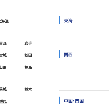
東海
北海道
青森
岩手
関西
宮城
秋田
山形
福島
茨城
栃木
中国・四国
群馬