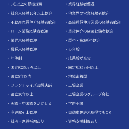
5名以上の積極採用
業界経験者優遇
社会人経験10年以上歓迎
他業界の営業経験者歓迎
不動産売買仲介経験者歓迎
高級賃貸仲介営業の経験者歓迎
ローン業務経験者歓迎
賃貸仲介の店長経験者歓迎
業界未経験歓迎
既卒・第2新卒歓迎
職種未経験歓迎
歩合給
年俸制
成果給が充実
固定給25万円以上
固定給35万円以上
設立5年以内
地域密着型
フランチャイズ加盟店舗
上場企業
設立30年以上
上場企業のグループ会社
英語・中国語を活かせる
学歴不問
宅建取引士歓迎
自動車免許未取得でもOK
社宅・家賃補助あり
資格支援制度あり