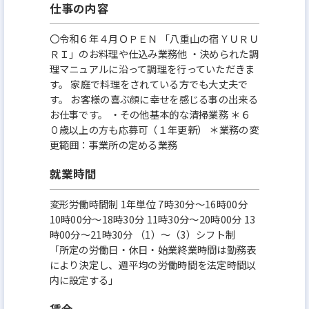
仕事の内容
〇令和６年４月ＯＰＥＮ 「八重山の宿ＹＵＲＵ
ＲＩ」のお料理や仕込み業務他 ・決められた調
理マニュアルに沿って調理を行っていただきま
す。 家庭で料理をされている方でも大丈夫で
す。 お客様の喜ぶ顔に幸せを感じる事の出来る
お仕事です。 ・その他基本的な清掃業務 ＊６
０歳以上の方も応募可（１年更新） ＊業務の変
更範囲：事業所の定める業務
就業時間
変形労働時間制 1年単位 7時30分〜16時00分
10時00分〜18時30分 11時30分〜20時00分 13
時00分～21時30分 （1）～（3）シフト制
「所定の労働日・休日・始業終業時間は勤務表
により決定し、週平均の労働時間を法定時間以
内に設定する」
賃金