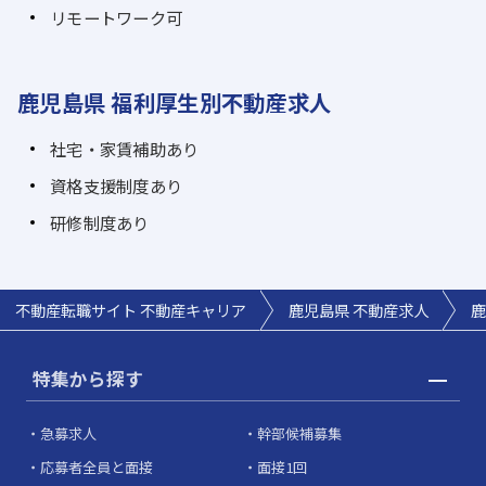
リモートワーク可
鹿児島県 福利厚生別不動産求人
社宅・家賃補助あり
資格支援制度あり
研修制度あり
不動産転職サイト 不動産キャリア
鹿児島県 不動産求人
鹿
特集から探す
急募求人
幹部候補募集
応募者全員と面接
面接1回