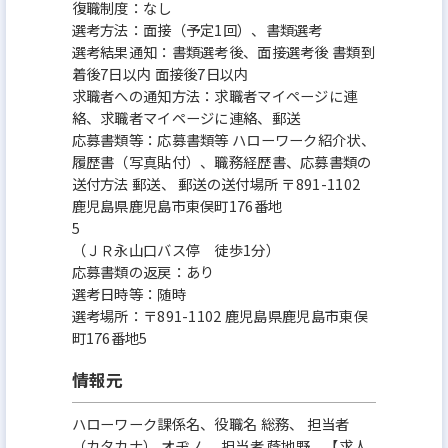
復職制度：なし
選考方法：面接（予定1回）、書類選考
選考結果通知：書類選考後、面接選考後 書類到
着後7日以内 面接後7日以内
求職者への通知方法：求職者マイページに連
絡、求職者マイページに連絡、郵送
応募書類等：応募書類等 ハローワーク紹介状、
履歴書（写真貼付）、職務経歴書、応募書類の
送付方法 郵送、 郵送の送付場所 〒891-1102
鹿児島県鹿児島市東俣町176番地
（ＪＲ永山口バス停 徒歩1分）
応募書類の返戻：あり
選考日時等：随時
選考場所：〒891-1102 鹿児島県鹿児島市東俣
町176番地5
情報元
ハローワーク課係名、役職名 総務、 担当者
（カタカナ） オヂノ、 担当者 蔭地野 【求人