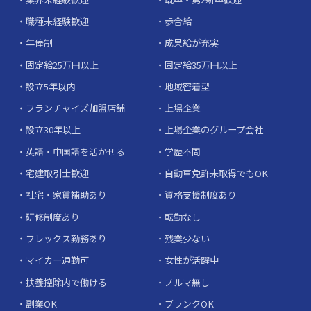
職種未経験歓迎
歩合給
年俸制
成果給が充実
固定給25万円以上
固定給35万円以上
設立5年以内
地域密着型
フランチャイズ加盟店舗
上場企業
設立30年以上
上場企業のグループ会社
英語・中国語を活かせる
学歴不問
宅建取引士歓迎
自動車免許未取得でもOK
社宅・家賃補助あり
資格支援制度あり
研修制度あり
転勤なし
フレックス勤務あり
残業少ない
マイカー通勤可
女性が活躍中
扶養控除内で働ける
ノルマ無し
副業OK
ブランクOK