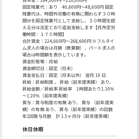
固定残業代：あり 40,600円～48,600円 固定
残業代は、時間外労働の有無に関わらず３０時
間分を固定残業代として支給し、３０時間を超
える分は法定どおり追加支給します【月所定労
働時間：１７０時間】
合計賃金：224,600円～268,600円 ※フルタイ
ム求人の場合は月額（換算額）、パート求人の
場合は時間額を表示しています。
賃金形態等：月給
賃金締切日：固定（月末）
賃金支払日：固定（月末以外） 翌月 10 日
昇給：昇給制度 、 昇給（前年度実績） あり、
昇給金額／昇給率 昇給率 1時間あたり1.10％
～1.20％（前年度実績）
賞与：賞与制度の有無 あり、 賞与 （前年度実
績）の有無 あり、 賞与（前年度実績）の回数
年2回賞与月数 計 1.5ヶ月分（前年度実績）
休日休暇