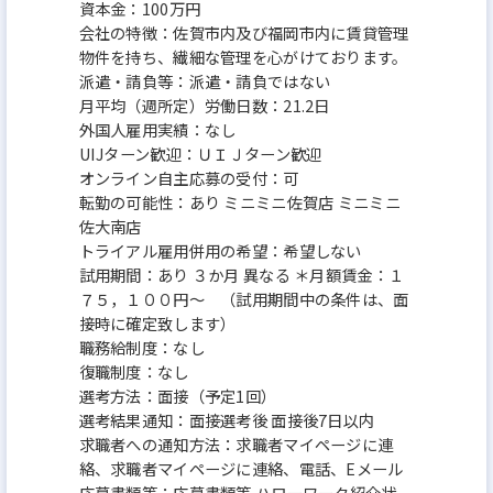
資本金：100万円
会社の特徴：佐賀市内及び福岡市内に賃貸管理
物件を持ち、繊細な管理を心がけております。
派遣・請負等：派遣・請負ではない
月平均（週所定）労働日数：21.2日
外国人雇用実績：なし
UIJターン歓迎：ＵＩＪターン歓迎
オンライン自主応募の受付：可
転勤の可能性：あり ミニミニ佐賀店 ミニミニ
佐大南店
トライアル雇用併用の希望：希望しない
試用期間：あり ３か月 異なる ＊月額賃金：１
７５，１００円～ （試用期間中の条件は、面
接時に確定致します）
職務給制度：なし
復職制度：なし
選考方法：面接（予定1回）
選考結果通知：面接選考後 面接後7日以内
求職者への通知方法：求職者マイページに連
絡、求職者マイページに連絡、電話、Eメール
応募書類等：応募書類等 ハローワーク紹介状、