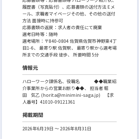
履歴書（写真貼付）、応募書類の送付方法 Eメ
ール、求職者マイページその他、その他の送付
方法 面接時に持参可
応募書類の返戻：求人者の責任にて廃棄
選考日時等：随時
選考場所：〒840-0804 佐賀県佐賀市神野東4丁
目1-6、 最寄り駅 佐賀駅、 最寄り駅から選考場
所までの交通手段 徒歩、 所要時間 5分
情報元
ハローワーク課係名、役職名 ◆◆職業紹
介事業所からの営業お断り◆◆、 担当者 堀
田 気乙 (horita@minimini-saga.jp) 【求
人番号】41010-09121361
掲載期間
2026年6月19日 〜 2026年8月31日