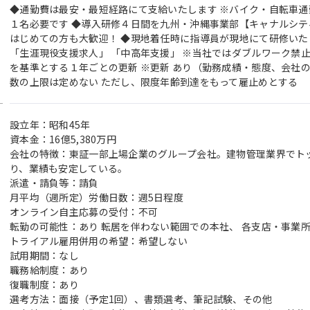
◆通勤費は最安・最短経路にて支給いたします ※バイク・自転車通
１名必要です ◆導入研修４日間を九州・沖縄事業部【キャナルシテ
はじめての方も大歓迎！ ◆現地着任時に指導員が現地にて研修いた
「生涯現役支援求人」 「中高年支援」 ※当社ではダブルワーク禁止
を基準とする１年ごとの更新 ※更新 あり（勤務成績・態度、会社
数の上限は定めない ただし、限度年齢到達をもって雇止めとする
設立年：昭和45年
資本金：16億5,380万円
会社の特徴：東証一部上場企業のグループ会社。建物管理業界でト
り、業績も安定している。
派遣・請負等：請負
月平均（週所定）労働日数：週5日程度
オンライン自主応募の受付：不可
転勤の可能性：あり 転居を伴わない範囲での本社、 各支店・事業
トライアル雇用併用の希望：希望しない
試用期間：なし
職務給制度：あり
復職制度：あり
選考方法：面接（予定1回）、書類選考、筆記試験、その他