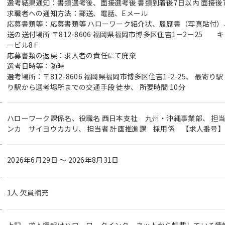
選考結果通知：書類選考後、面接選考後 書類到着後7日以内 面接後
求職者への通知方法：郵送、電話、Eメール
応募書類等：応募書類等 ハローワーク紹介状、履歴書（写真貼付）
送の送付場所 〒812-8606 福岡県福岡市博多区住吉1－2－25
ービル8Ｆ
応募書類の返戻：求人者の責任にて廃棄
選考日時等：随時
選考場所：〒812-8606 福岡県福岡市博多区住吉1-2-25、 最寄り
り駅から選考場所までの交通手段 徒歩、 所要時間 10分
ハローワーク課係名、役職名 西日本支社 九州・沖縄事業部、 担
ンカ サイヨウカカリ、 担当者 計画推進課 採用係 【求人番号】4001
2026年6月29日 〜 2026年8月31日
1人 欠員補充