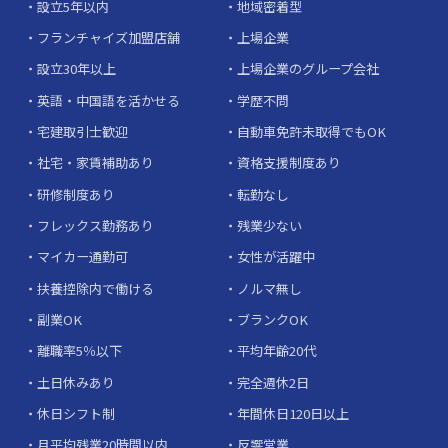
設立5年以内
地域密着型
フランチャイズ加盟店舗
上場企業
設立30年以上
上場企業のグループ会社
英語・中国語を活かせる
学歴不問
宅建取引士歓迎
自動車免許未取得でもOK
社宅・家賃補助あり
資格支援制度あり
研修制度あり
転勤なし
フレックス勤務あり
残業少ない
マイカー通勤可
女性が活躍中
扶養控除内で働ける
ノルマ無し
副業OK
ブランクOK
離職率5％以下
平均年齢20代
土日休みあり
完全週休2日
休日シフト制
年間休日120日以上
月平均残業20時間以内
反響営業