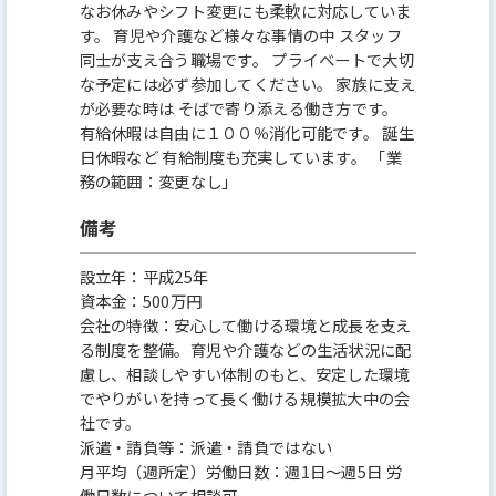
なお休みやシフト変更にも柔軟に対応していま
す。 育児や介護など様々な事情の中 スタッフ
同士が支え合う職場です。 プライベートで大切
な予定には必ず参加してください。 家族に支え
が必要な時は そばで寄り添える働き方です。
有給休暇は自由に１００％消化可能です。 誕生
日休暇など 有給制度も充実しています。 「業
務の範囲：変更なし」
備考
設立年：平成25年
資本金：500万円
会社の特徴：安心して働ける環境と成長を支え
る制度を整備。育児や介護などの生活状況に配
慮し、相談しやすい体制のもと、安定した環境
でやりがいを持って長く働ける規模拡大中の会
社です。
派遣・請負等：派遣・請負ではない
月平均（週所定）労働日数：週1日～週5日 労
働日数について相談可