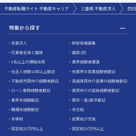
不動産転職サイト 不動産キャリア
三重県 不動産求人
四日
特集から探す
急募求人
幹部候補募集
応募者全員と面接
面接1回
5名以上の積極採用
業界経験者優遇
社会人経験10年以上歓迎
他業界の営業経験者歓迎
不動産売買仲介経験者歓迎
高級賃貸仲介営業の経験者歓迎
ローン業務経験者歓迎
賃貸仲介の店長経験者歓迎
業界未経験歓迎
既卒・第2新卒歓迎
職種未経験歓迎
歩合給
年俸制
成果給が充実
固定給25万円以上
固定給35万円以上