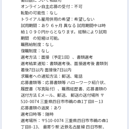
オンライン自主応募の受付：不可
転勤の可能性：なし
トライアル雇用併用の希望：希望しない
試用期間：あり ６ヶ月 異なる 試用期間中は時
給１０９０円からとなります。経験により試用
期間 の短縮は可能。
職務給制度：なし
復職制度：なし
選考方法：面接（予定1回）、書類選考
選考結果通知：書類選考後、面接選考後 書類到
着後7日以内 面接後7日以内
求職者への通知方法：郵送、電話
応募書類等：応募書類等 ハローワーク紹介状、
履歴書（写真貼付）、職務経歴書、応募書類の
送付方法 Eメール、郵送、 郵送の送付場所 〒
510-0074 三重県四日市市鵜の森1丁目8－13
応募書類の返戻：あり
選考日時等：随時
選考場所：〒510-0074 三重県四日市市鵜の森1
丁目8-13、 最寄り駅 近鉄名古屋線 四日市駅、