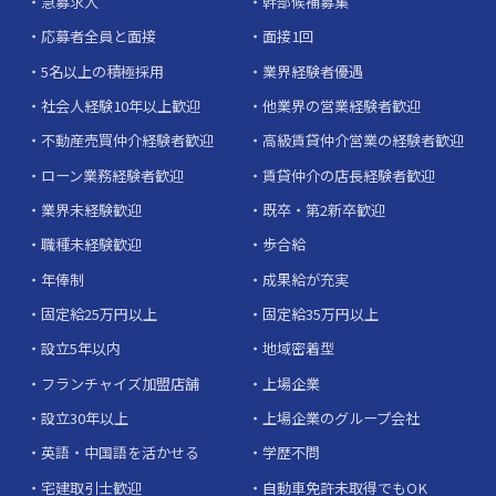
急募求人
幹部候補募集
応募者全員と面接
面接1回
5名以上の積極採用
業界経験者優遇
社会人経験10年以上歓迎
他業界の営業経験者歓迎
不動産売買仲介経験者歓迎
高級賃貸仲介営業の経験者歓迎
ローン業務経験者歓迎
賃貸仲介の店長経験者歓迎
業界未経験歓迎
既卒・第2新卒歓迎
職種未経験歓迎
歩合給
年俸制
成果給が充実
固定給25万円以上
固定給35万円以上
設立5年以内
地域密着型
フランチャイズ加盟店舗
上場企業
設立30年以上
上場企業のグループ会社
英語・中国語を活かせる
学歴不問
宅建取引士歓迎
自動車免許未取得でもOK