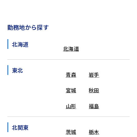
勤務地から探す
北海道
北海道
東北
青森
岩手
宮城
秋田
山形
福島
北関東
茨城
栃木