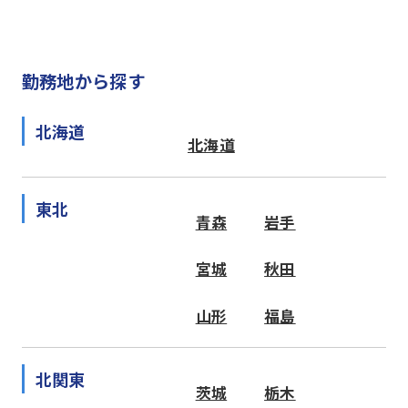
勤務地から探す
北海道
北海道
東北
青森
岩手
宮城
秋田
山形
福島
北関東
茨城
栃木