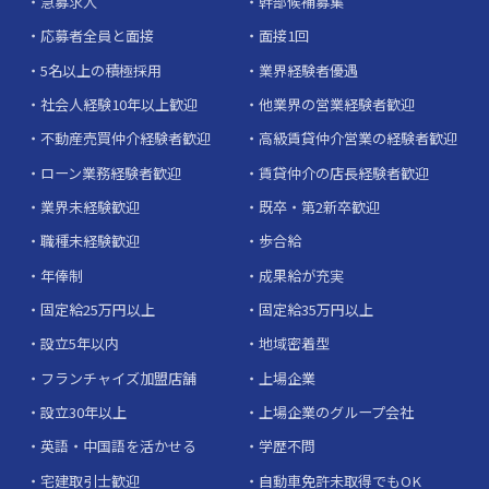
急募求人
幹部候補募集
応募者全員と面接
面接1回
5名以上の積極採用
業界経験者優遇
社会人経験10年以上歓迎
他業界の営業経験者歓迎
不動産売買仲介経験者歓迎
高級賃貸仲介営業の経験者歓迎
ローン業務経験者歓迎
賃貸仲介の店長経験者歓迎
業界未経験歓迎
既卒・第2新卒歓迎
職種未経験歓迎
歩合給
年俸制
成果給が充実
固定給25万円以上
固定給35万円以上
設立5年以内
地域密着型
フランチャイズ加盟店舗
上場企業
設立30年以上
上場企業のグループ会社
英語・中国語を活かせる
学歴不問
宅建取引士歓迎
自動車免許未取得でもOK