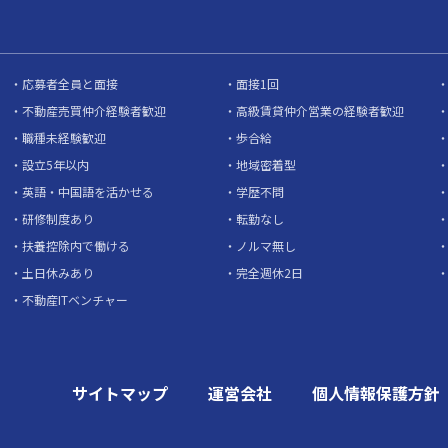
応募者全員と面接
面接1回
不動産売買仲介経験者歓迎
高級賃貸仲介営業の経験者歓迎
職種未経験歓迎
歩合給
設立5年以内
地域密着型
英語・中国語を活かせる
学歴不問
研修制度あり
転勤なし
扶養控除内で働ける
ノルマ無し
土日休みあり
完全週休2日
不動産ITベンチャー
サイトマップ
運営会社
個人情報保護方針