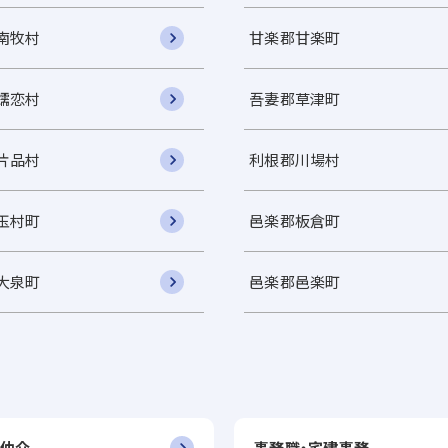
南牧村
甘楽郡甘楽町
嬬恋村
吾妻郡草津町
片品村
利根郡川場村
玉村町
邑楽郡板倉町
大泉町
邑楽郡邑楽町
仲介
事務職・宅建事務