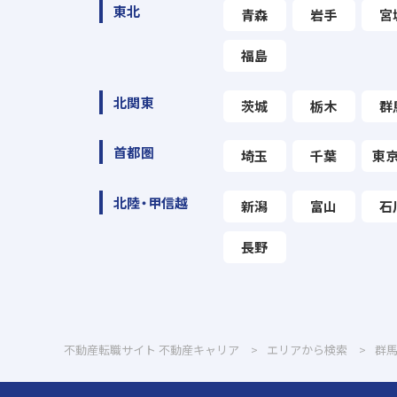
東北
青森
岩手
宮
福島
北関東
茨城
栃木
群
首都圏
埼玉
千葉
東
北陸・甲信越
新潟
富山
石
長野
不動産転職サイト 不動産キャリア
エリアから検索
群