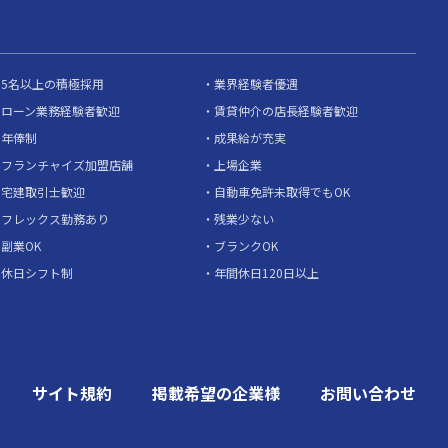
5名以上の積極採用
業界経験者優遇
ローン業務経験者歓迎
賃貸仲介の店長経験者歓迎
年俸制
成果給が充実
フランチャイズ加盟店舗
上場企業
宅建取引士歓迎
自動車免許未取得でもOK
フレックス勤務あり
残業少ない
副業OK
ブランクOK
休日シフト制
年間休日120日以上
サイト規約
掲載希望の企業様
お問い合わせ