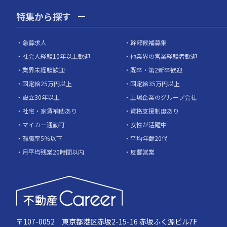
特集から探す
急募求人
幹部候補募集
社会人経験10年以上歓迎
他業界の営業経験者歓迎
業界未経験歓迎
既卒・第2新卒歓迎
固定給25万円以上
固定給35万円以上
設立30年以上
上場企業のグループ会社
社宅・家賃補助あり
資格支援制度あり
マイカー通勤可
女性が活躍中
離職率5％以下
平均年齢20代
月平均残業20時間以内
反響営業
〒107-0052 東京都港区赤坂2-15-16 赤坂ふく源ビル7F