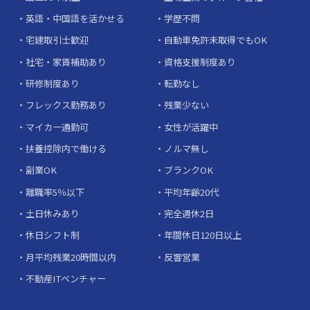
英語・中国語を活かせる
学歴不問
宅建取引士歓迎
自動車免許未取得でもOK
社宅・家賃補助あり
資格支援制度あり
研修制度あり
転勤なし
フレックス勤務あり
残業少ない
マイカー通勤可
女性が活躍中
扶養控除内で働ける
ノルマ無し
副業OK
ブランクOK
離職率5％以下
平均年齢20代
土日休みあり
完全週休2日
休日シフト制
年間休日120日以上
月平均残業20時間以内
反響営業
不動産ITベンチャー