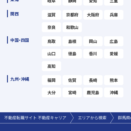
岐阜
静岡
愛知
三重
関西
滋賀
京都府
大阪府
兵庫
奈良
和歌山
中国・四国
鳥取
島根
岡山
広島
山口
徳島
香川
愛媛
高知
九州・沖縄
福岡
佐賀
長崎
熊本
大分
宮崎
鹿児島
沖縄
不動産転職サイト 不動産キャリア
エリアから検索
群馬県