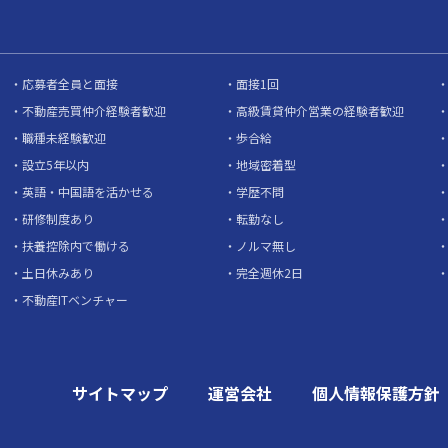
応募者全員と面接
面接1回
不動産売買仲介経験者歓迎
高級賃貸仲介営業の経験者歓迎
職種未経験歓迎
歩合給
設立5年以内
地域密着型
英語・中国語を活かせる
学歴不問
研修制度あり
転勤なし
扶養控除内で働ける
ノルマ無し
土日休みあり
完全週休2日
不動産ITベンチャー
サイトマップ
運営会社
個人情報保護方針