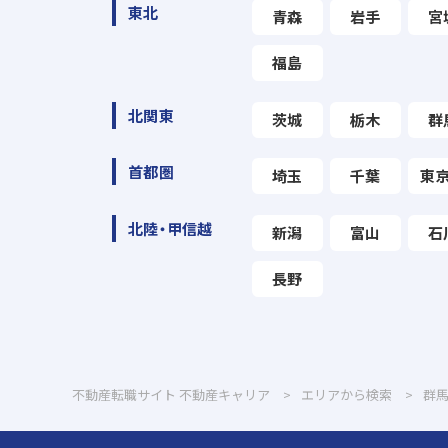
東北
青森
岩手
宮
福島
北関東
茨城
栃木
群
首都圏
埼玉
千葉
東
北陸・甲信越
新潟
富山
石
長野
不動産転職サイト 不動産キャリア
エリアから検索
群