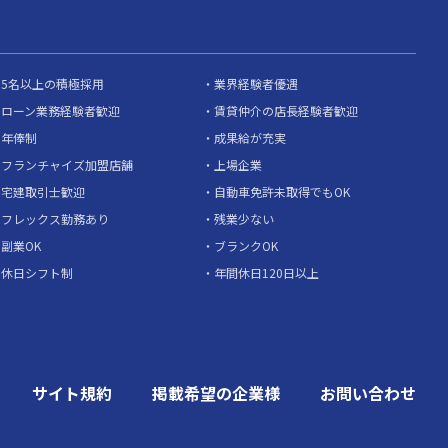
5名以上の積極採用
業界経験者優遇
ローン業務経験者歓迎
賃貸仲介の店長経験者歓迎
年俸制
成果給が充実
フランチャイズ加盟店舗
上場企業
宅建取引士歓迎
自動車免許未取得でもOK
フレックス勤務あり
残業少ない
副業OK
ブランクOK
休日シフト制
年間休日120日以上
サイト規約
掲載希望の企業様
お問い合わせ