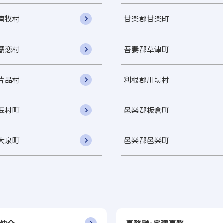
南牧村
甘楽郡甘楽町
嬬恋村
吾妻郡草津町
片品村
利根郡川場村
玉村町
邑楽郡板倉町
大泉町
邑楽郡邑楽町
仲介
事務職・宅建事務