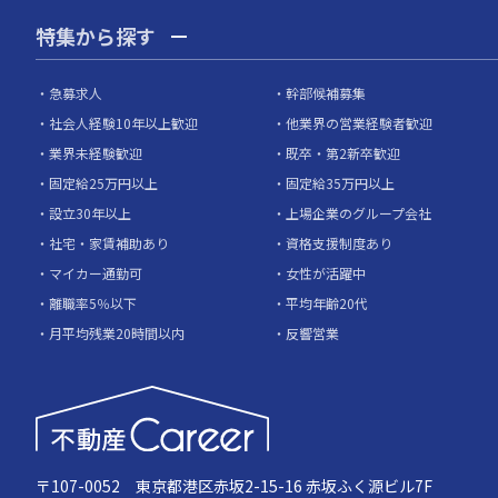
特集から探す
急募求人
幹部候補募集
社会人経験10年以上歓迎
他業界の営業経験者歓迎
業界未経験歓迎
既卒・第2新卒歓迎
固定給25万円以上
固定給35万円以上
設立30年以上
上場企業のグループ会社
社宅・家賃補助あり
資格支援制度あり
マイカー通勤可
女性が活躍中
離職率5％以下
平均年齢20代
月平均残業20時間以内
反響営業
〒107-0052 東京都港区赤坂2-15-16 赤坂ふく源ビル7F