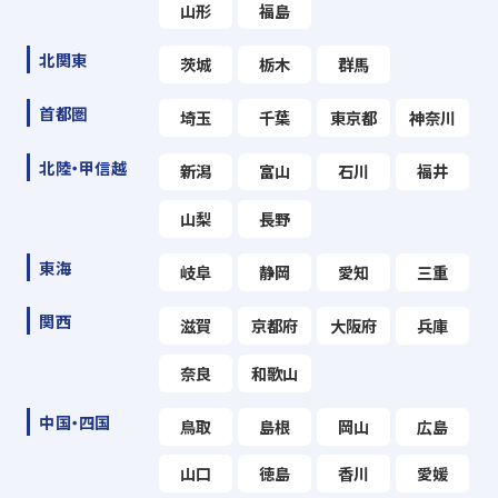
山形
福島
北関東
茨城
栃木
群馬
首都圏
埼玉
千葉
東京都
神奈川
北陸・甲信越
新潟
富山
石川
福井
山梨
長野
東海
岐阜
静岡
愛知
三重
関西
滋賀
京都府
大阪府
兵庫
奈良
和歌山
中国・四国
鳥取
島根
岡山
広島
山口
徳島
香川
愛媛