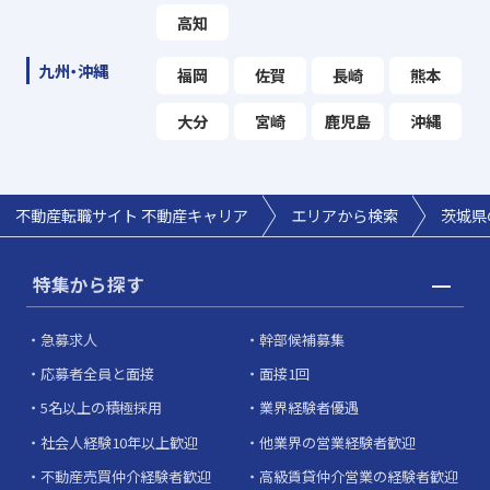
高知
九州・沖縄
福岡
佐賀
長崎
熊本
大分
宮崎
鹿児島
沖縄
不動産転職サイト 不動産キャリア
エリアから検索
茨城県
特集から探す
急募求人
幹部候補募集
応募者全員と面接
面接1回
5名以上の積極採用
業界経験者優遇
社会人経験10年以上歓迎
他業界の営業経験者歓迎
不動産売買仲介経験者歓迎
高級賃貸仲介営業の経験者歓迎