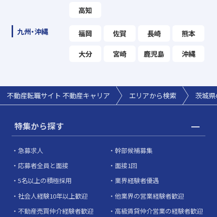
高知
九州・沖縄
福岡
佐賀
長崎
熊本
大分
宮崎
鹿児島
沖縄
不動産転職サイト 不動産キャリア
エリアから検索
茨城県
特集から探す
急募求人
幹部候補募集
応募者全員と面接
面接1回
5名以上の積極採用
業界経験者優遇
社会人経験10年以上歓迎
他業界の営業経験者歓迎
不動産売買仲介経験者歓迎
高級賃貸仲介営業の経験者歓迎