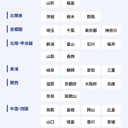
山形
福島
北関東
茨城
栃木
群馬
首都圏
埼玉
千葉
東京都
神奈川
北陸・甲信越
新潟
富山
石川
福井
山梨
長野
東海
岐阜
静岡
愛知
三重
関西
滋賀
京都府
大阪府
兵庫
奈良
和歌山
中国・四国
鳥取
島根
岡山
広島
山口
徳島
香川
愛媛