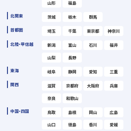
山形
福島
北関東
茨城
栃木
群馬
首都圏
埼玉
千葉
東京都
神奈川
北陸・甲信越
新潟
富山
石川
福井
山梨
長野
東海
岐阜
静岡
愛知
三重
関西
滋賀
京都府
大阪府
兵庫
奈良
和歌山
中国・四国
鳥取
島根
岡山
広島
山口
徳島
香川
愛媛