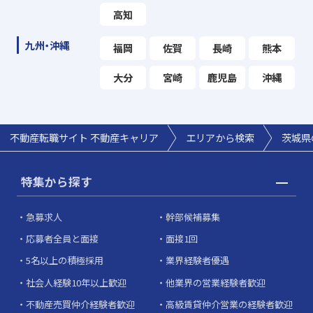
高知
九州・沖縄
福岡
佐賀
長崎
熊本
大分
宮崎
鹿児島
沖縄
不動産転職サイト 不動産キャリア
エリアから検索
茨城県
特集から探す
急募求人
幹部候補募集
応募者全員と面接
面接1回
5名以上の積極採用
業界経験者優遇
社会人経験10年以上歓迎
他業界の営業経験者歓迎
不動産売買仲介経験者歓迎
高級賃貸仲介営業の経験者歓迎