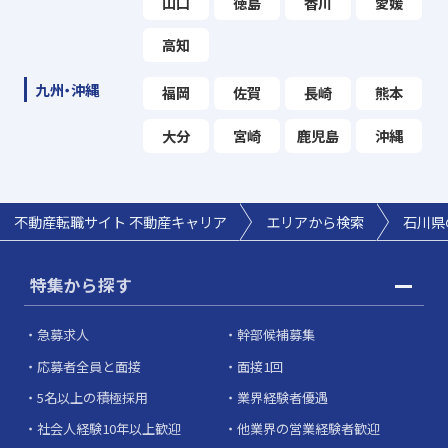
山口
徳島
香川
愛媛
高知
九州・沖縄
福岡
佐賀
長崎
熊本
大分
宮崎
鹿児島
沖縄
不動産転職サイト 不動産キャリア
エリアから検索
石川県
特集から探す
急募求人
幹部候補募集
応募者全員と面接
面接1回
5名以上の積極採用
業界経験者優遇
社会人経験10年以上歓迎
他業界の営業経験者歓迎