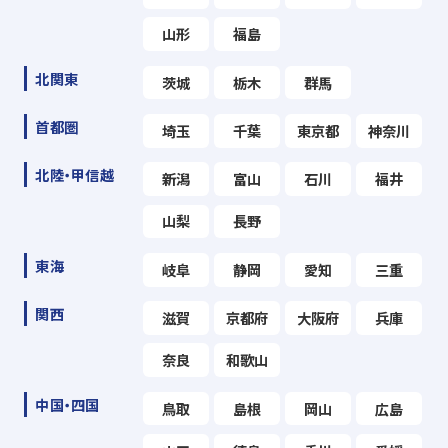
山形
福島
北関東
茨城
栃木
群馬
首都圏
埼玉
千葉
東京都
神奈川
北陸・甲信越
新潟
富山
石川
福井
山梨
長野
東海
岐阜
静岡
愛知
三重
関西
滋賀
京都府
大阪府
兵庫
奈良
和歌山
中国・四国
鳥取
島根
岡山
広島