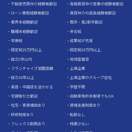
不動産売買仲介経験者歓迎
高級賃貸仲介営業の経験者歓迎
ローン業務経験者歓迎
賃貸仲介の店長経験者歓迎
業界未経験歓迎
既卒・第2新卒歓迎
職種未経験歓迎
歩合給
年俸制
成果給が充実
固定給25万円以上
固定給35万円以上
設立5年以内
地域密着型
フランチャイズ加盟店舗
上場企業
設立30年以上
上場企業のグループ会社
英語・中国語を活かせる
学歴不問
宅建取引士歓迎
自動車免許未取得でもOK
社宅・家賃補助あり
資格支援制度あり
研修制度あり
転勤なし
フレックス勤務あり
残業少ない