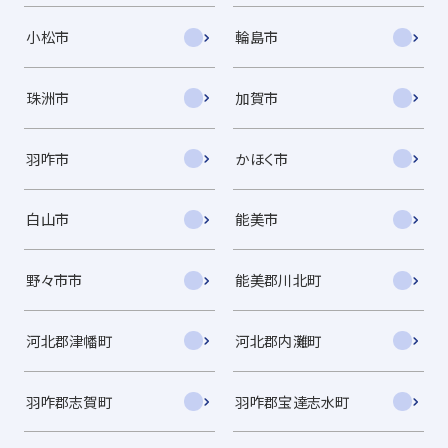
小松市
輪島市
珠洲市
加賀市
羽咋市
かほく市
白山市
能美市
野々市市
能美郡川北町
河北郡津幡町
河北郡内灘町
羽咋郡志賀町
羽咋郡宝達志水町