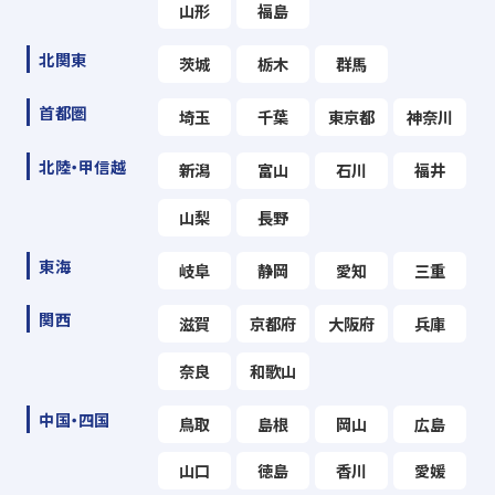
山形
福島
北関東
茨城
栃木
群馬
首都圏
埼玉
千葉
東京都
神奈川
北陸・甲信越
新潟
富山
石川
福井
山梨
長野
東海
岐阜
静岡
愛知
三重
関西
滋賀
京都府
大阪府
兵庫
奈良
和歌山
中国・四国
鳥取
島根
岡山
広島
山口
徳島
香川
愛媛