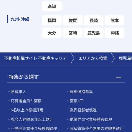
高知
九州・沖縄
福岡
佐賀
長崎
熊本
大分
宮崎
鹿児島
沖縄
不動産転職サイト 不動産キャリア
エリアから検索
鹿児島
特集から探す
急募求人
幹部候補募集
応募者全員と面接
面接1回
5名以上の積極採用
業界経験者優遇
社会人経験10年以上歓迎
他業界の営業経験者歓迎
不動産売買仲介経験者歓迎
高級賃貸仲介営業の経験者歓迎