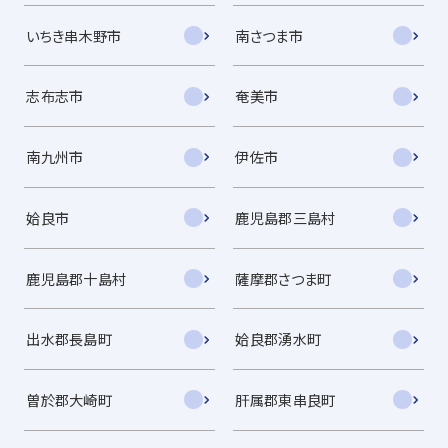
いちき串木野市
南さつま市
志布志市
奄美市
南九州市
伊佐市
姶良市
鹿児島郡三島村
鹿児島郡十島村
薩摩郡さつま町
出水郡長島町
姶良郡湧水町
曽於郡大崎町
肝属郡東串良町