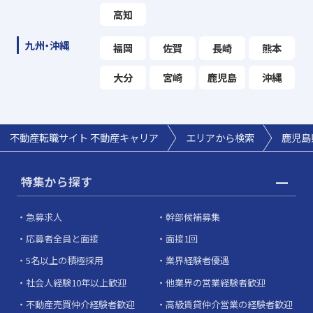
高知
九州・沖縄
福岡
佐賀
長崎
熊本
大分
宮崎
鹿児島
沖縄
不動産転職サイト 不動産キャリア
エリアから検索
鹿児島
特集から探す
急募求人
幹部候補募集
応募者全員と面接
面接1回
5名以上の積極採用
業界経験者優遇
社会人経験10年以上歓迎
他業界の営業経験者歓迎
不動産売買仲介経験者歓迎
高級賃貸仲介営業の経験者歓迎