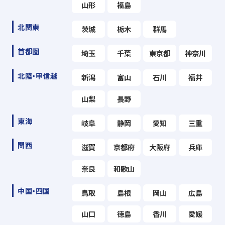
山形
福島
北関東
茨城
栃木
群馬
首都圏
埼玉
千葉
東京都
神奈川
北陸・甲信越
新潟
富山
石川
福井
山梨
長野
東海
岐阜
静岡
愛知
三重
関西
滋賀
京都府
大阪府
兵庫
奈良
和歌山
中国・四国
鳥取
島根
岡山
広島
山口
徳島
香川
愛媛