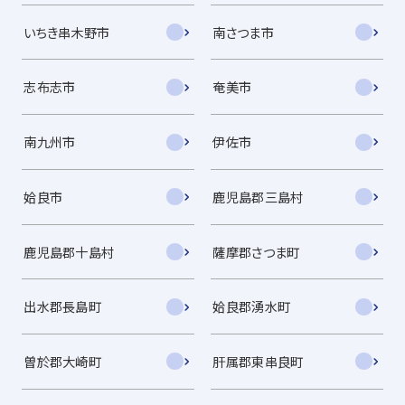
いちき串木野市
南さつま市
志布志市
奄美市
南九州市
伊佐市
姶良市
鹿児島郡三島村
鹿児島郡十島村
薩摩郡さつま町
出水郡長島町
姶良郡湧水町
曽於郡大崎町
肝属郡東串良町