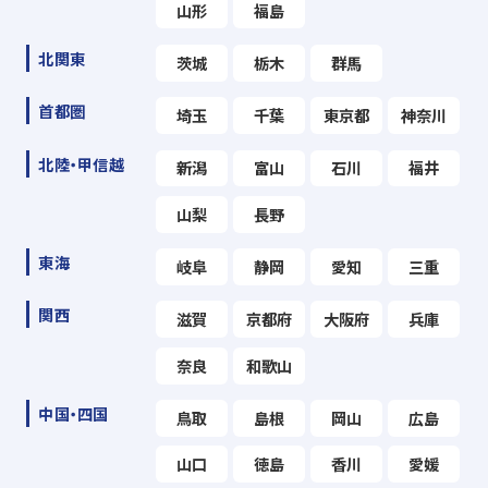
山形
福島
北関東
茨城
栃木
群馬
首都圏
埼玉
千葉
東京都
神奈川
北陸・甲信越
新潟
富山
石川
福井
山梨
長野
東海
岐阜
静岡
愛知
三重
関西
滋賀
京都府
大阪府
兵庫
奈良
和歌山
中国・四国
鳥取
島根
岡山
広島
山口
徳島
香川
愛媛