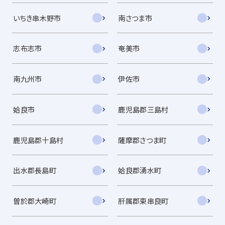
いちき串木野市
南さつま市
志布志市
奄美市
南九州市
伊佐市
姶良市
鹿児島郡三島村
鹿児島郡十島村
薩摩郡さつま町
出水郡長島町
姶良郡湧水町
曽於郡大崎町
肝属郡東串良町