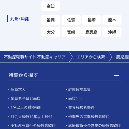
高知
九州・沖縄
福岡
佐賀
長崎
熊本
大分
宮崎
鹿児島
沖縄
不動産転職サイト 不動産キャリア
エリアから検索
鹿児島
特集から探す
急募求人
幹部候補募集
応募者全員と面接
面接1回
5名以上の積極採用
業界経験者優遇
社会人経験10年以上歓迎
他業界の営業経験者歓迎
不動産売買仲介経験者歓迎
高級賃貸仲介営業の経験者歓迎