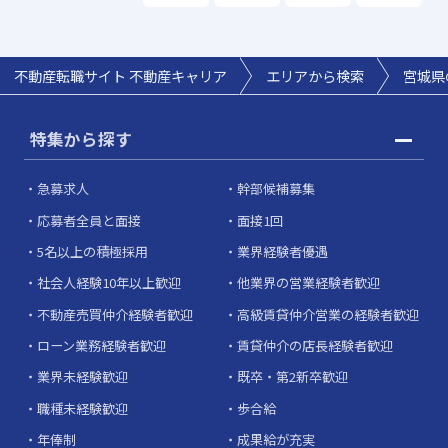
不動産転職サイト 不動産キャリア
エリアから検索
宮城県
特集から探す
急募求人
幹部候補募集
応募者全員と面接
面接1回
5名以上の積極採用
業界経験者優遇
社会人経験10年以上歓迎
他業界の営業経験者歓迎
不動産売買仲介経験者歓迎
高級賃貸仲介営業の経験者歓迎
ローン業務経験者歓迎
賃貸仲介の店長経験者歓迎
業界未経験歓迎
既卒・第2新卒歓迎
職種未経験歓迎
歩合給
年俸制
成果給が充実