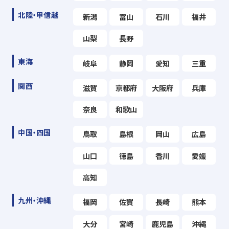
北陸・甲信越
新潟
富山
石川
福井
山梨
長野
東海
岐阜
静岡
愛知
三重
関西
滋賀
京都府
大阪府
兵庫
奈良
和歌山
中国・四国
鳥取
島根
岡山
広島
山口
徳島
香川
愛媛
高知
九州・沖縄
福岡
佐賀
長崎
熊本
大分
宮崎
鹿児島
沖縄