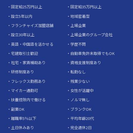
固定給25万円以上
固定給35万円以上
設立5年以内
地域密着型
フランチャイズ加盟店舗
上場企業
設立30年以上
上場企業のグループ会社
英語・中国語を活かせる
学歴不問
宅建取引士歓迎
自動車免許未取得でもOK
社宅・家賃補助あり
資格支援制度あり
研修制度あり
転勤なし
フレックス勤務あり
残業少ない
マイカー通勤可
女性が活躍中
扶養控除内で働ける
ノルマ無し
副業OK
ブランクOK
離職率5％以下
平均年齢20代
土日休みあり
完全週休2日