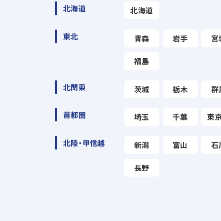
北海道
北海道
東北
青森
岩手
宮
福島
北関東
茨城
栃木
群
首都圏
埼玉
千葉
東
北陸・甲信越
新潟
富山
石
長野