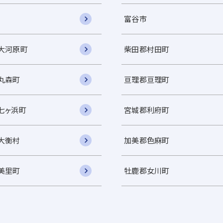
富谷市
大河原町
柴田郡村田町
丸森町
亘理郡亘理町
七ヶ浜町
宮城郡利府町
大衡村
加美郡色麻町
美里町
牡鹿郡女川町