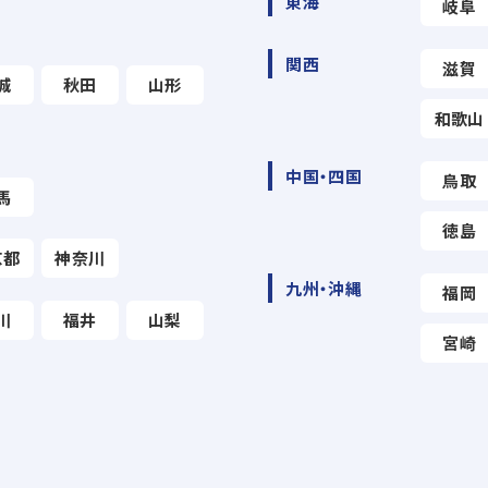
東海
岐阜
関西
滋賀
城
秋田
山形
和歌山
中国・四国
鳥取
馬
徳島
京都
神奈川
九州・沖縄
福岡
川
福井
山梨
宮崎