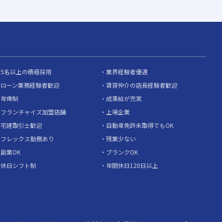
5名以上の積極採用
業界経験者優遇
ローン業務経験者歓迎
賃貸仲介の店長経験者歓迎
年俸制
成果給が充実
フランチャイズ加盟店舗
上場企業
宅建取引士歓迎
自動車免許未取得でもOK
フレックス勤務あり
残業少ない
副業OK
ブランクOK
休日シフト制
年間休日120日以上