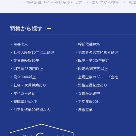
不動産転職サイト 不動産キャリア
エリアから検索
宮
特集から探す
急募求人
幹部候補募集
社会人経験10年以上歓迎
他業界の営業経験者歓迎
業界未経験歓迎
既卒・第2新卒歓迎
固定給25万円以上
固定給35万円以上
設立30年以上
上場企業のグループ会社
社宅・家賃補助あり
資格支援制度あり
マイカー通勤可
女性が活躍中
離職率5％以下
平均年齢20代
月平均残業20時間以内
反響営業