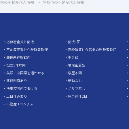
城県の不動産求人情報
名取市の不動産求人情報
応募者全員と面接
面接1回
不動産売買仲介経験者歓迎
高級賃貸仲介営業の経験者歓迎
職種未経験歓迎
歩合給
設立5年以内
地域密着型
英語・中国語を活かせる
学歴不問
研修制度あり
転勤なし
扶養控除内で働ける
ノルマ無し
土日休みあり
完全週休2日
不動産ITベンチャー