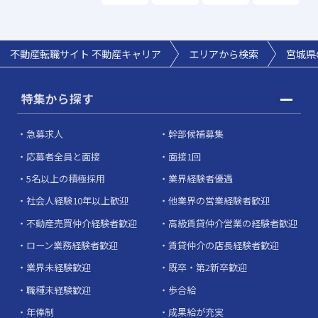
不動産転職サイト 不動産キャリア
エリアから検索
宮城県
特集から探す
急募求人
幹部候補募集
応募者全員と面接
面接1回
5名以上の積極採用
業界経験者優遇
社会人経験10年以上歓迎
他業界の営業経験者歓迎
不動産売買仲介経験者歓迎
高級賃貸仲介営業の経験者歓迎
ローン業務経験者歓迎
賃貸仲介の店長経験者歓迎
業界未経験歓迎
既卒・第2新卒歓迎
職種未経験歓迎
歩合給
年俸制
成果給が充実