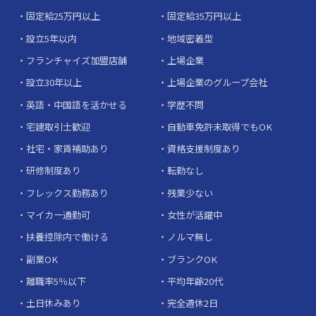
固定給25万円以上
固定給35万円以上
設立5年以内
地域密着型
フランチャイズ加盟店舗
上場企業
設立30年以上
上場企業のグループ会社
英語・中国語を活かせる
学歴不問
宅建取引士歓迎
自動車免許未取得でもOK
社宅・家賃補助あり
資格支援制度あり
研修制度あり
転勤なし
フレックス勤務あり
残業少ない
マイカー通勤可
女性が活躍中
扶養控除内で働ける
ノルマ無し
副業OK
ブランクOK
離職率5％以下
平均年齢20代
土日休みあり
完全週休2日