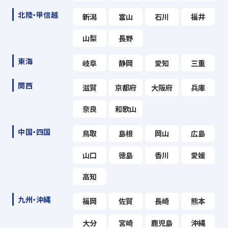
北陸・甲信越
新潟
富山
石川
福井
山梨
長野
東海
岐阜
静岡
愛知
三重
関西
滋賀
京都府
大阪府
兵庫
奈良
和歌山
中国・四国
鳥取
島根
岡山
広島
山口
徳島
香川
愛媛
高知
九州・沖縄
福岡
佐賀
長崎
熊本
大分
宮崎
鹿児島
沖縄