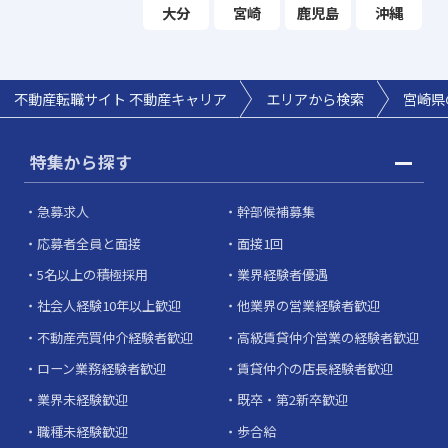
大分
宮崎
鹿児島
沖縄
不動産転職サイト 不動産キャリア
エリアから検索
宮崎県
特集から探す
急募求人
幹部候補募集
応募者全員と面接
面接1回
5名以上の積極採用
業界経験者優遇
社会人経験10年以上歓迎
他業界の営業経験者歓迎
不動産売買仲介経験者歓迎
高級賃貸仲介営業の経験者歓迎
ローン業務経験者歓迎
賃貸仲介の店長経験者歓迎
業界未経験歓迎
既卒・第2新卒歓迎
職種未経験歓迎
歩合給