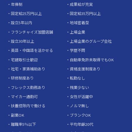
年俸制
成果給が充実
固定給25万円以上
固定給35万円以上
設立5年以内
地域密着型
フランチャイズ加盟店舗
上場企業
設立30年以上
上場企業のグループ会社
英語・中国語を活かせる
学歴不問
宅建取引士歓迎
自動車免許未取得でもOK
社宅・家賃補助あり
資格支援制度あり
研修制度あり
転勤なし
フレックス勤務あり
残業少ない
マイカー通勤可
女性が活躍中
扶養控除内で働ける
ノルマ無し
副業OK
ブランクOK
離職率5％以下
平均年齢20代