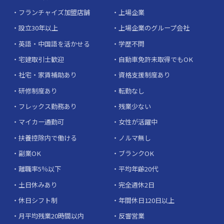
フランチャイズ加盟店舗
上場企業
設立30年以上
上場企業のグループ会社
英語・中国語を活かせる
学歴不問
宅建取引士歓迎
自動車免許未取得でもOK
社宅・家賃補助あり
資格支援制度あり
研修制度あり
転勤なし
フレックス勤務あり
残業少ない
マイカー通勤可
女性が活躍中
扶養控除内で働ける
ノルマ無し
副業OK
ブランクOK
離職率5％以下
平均年齢20代
土日休みあり
完全週休2日
休日シフト制
年間休日120日以上
月平均残業20時間以内
反響営業