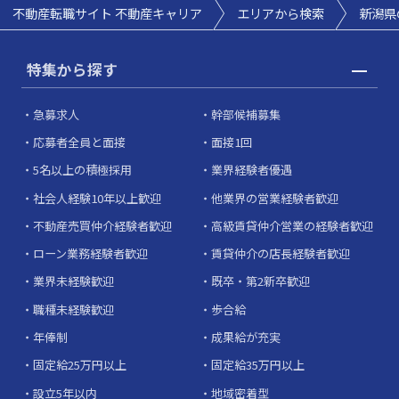
不動産転職サイト 不動産キャリア
エリアから検索
新潟県
特集から探す
急募求人
幹部候補募集
応募者全員と面接
面接1回
5名以上の積極採用
業界経験者優遇
社会人経験10年以上歓迎
他業界の営業経験者歓迎
不動産売買仲介経験者歓迎
高級賃貸仲介営業の経験者歓迎
ローン業務経験者歓迎
賃貸仲介の店長経験者歓迎
業界未経験歓迎
既卒・第2新卒歓迎
職種未経験歓迎
歩合給
年俸制
成果給が充実
固定給25万円以上
固定給35万円以上
設立5年以内
地域密着型