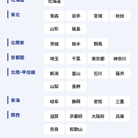
北海道
東北
青森
岩手
宮城
秋田
山形
福島
北関東
茨城
栃木
群馬
首都圏
埼玉
千葉
東京都
神奈川
北陸・甲信越
新潟
富山
石川
福井
山梨
長野
東海
岐阜
静岡
愛知
三重
関西
滋賀
京都府
大阪府
兵庫
奈良
和歌山