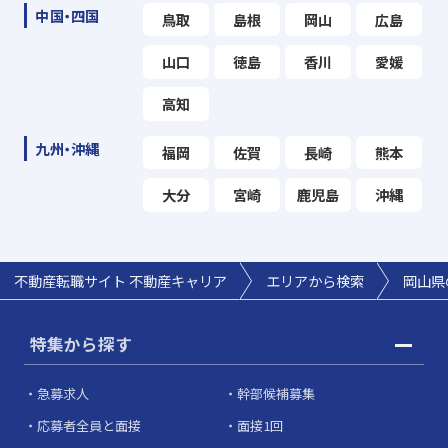
中国・四国
鳥取
島根
岡山
広島
山口
徳島
香川
愛媛
高知
九州・沖縄
福岡
佐賀
長崎
熊本
大分
宮崎
鹿児島
沖縄
不動産転職サイト 不動産キャリア
エリアから検索
岡山県
特集から探す
急募求人
幹部候補募集
応募者全員と面接
面接1回