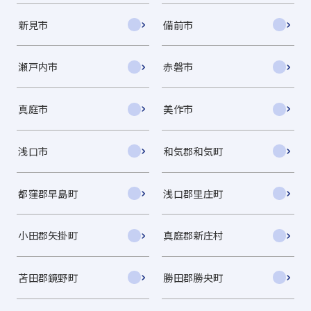
新見市
備前市
瀬戸内市
赤磐市
真庭市
美作市
浅口市
和気郡和気町
都窪郡早島町
浅口郡里庄町
小田郡矢掛町
真庭郡新庄村
苫田郡鏡野町
勝田郡勝央町