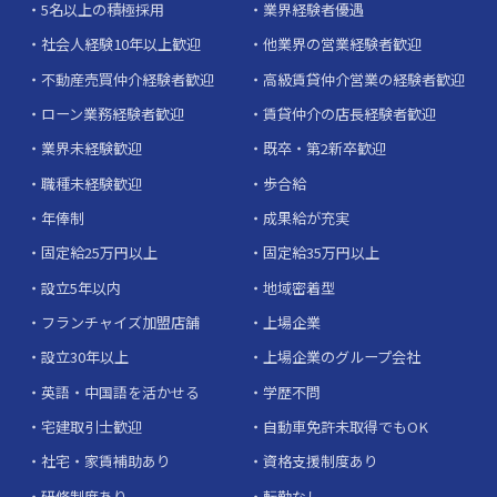
5名以上の積極採用
業界経験者優遇
社会人経験10年以上歓迎
他業界の営業経験者歓迎
不動産売買仲介経験者歓迎
高級賃貸仲介営業の経験者歓迎
ローン業務経験者歓迎
賃貸仲介の店長経験者歓迎
業界未経験歓迎
既卒・第2新卒歓迎
職種未経験歓迎
歩合給
年俸制
成果給が充実
固定給25万円以上
固定給35万円以上
設立5年以内
地域密着型
フランチャイズ加盟店舗
上場企業
設立30年以上
上場企業のグループ会社
英語・中国語を活かせる
学歴不問
宅建取引士歓迎
自動車免許未取得でもOK
社宅・家賃補助あり
資格支援制度あり
研修制度あり
転勤なし