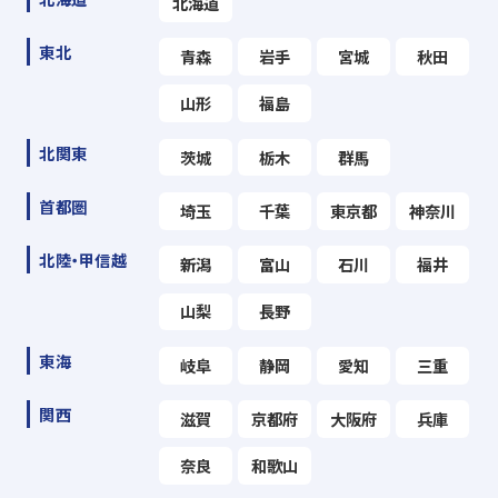
北海道
東北
青森
岩手
宮城
秋田
山形
福島
北関東
茨城
栃木
群馬
首都圏
埼玉
千葉
東京都
神奈川
北陸・甲信越
新潟
富山
石川
福井
山梨
長野
東海
岐阜
静岡
愛知
三重
関西
滋賀
京都府
大阪府
兵庫
奈良
和歌山