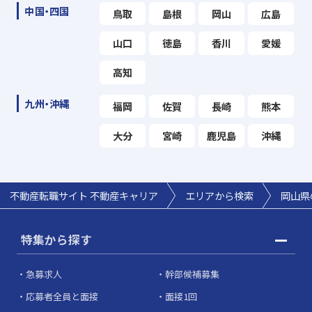
中国・四国
鳥取
島根
岡山
広島
山口
徳島
香川
愛媛
高知
九州・沖縄
福岡
佐賀
長崎
熊本
大分
宮崎
鹿児島
沖縄
不動産転職サイト 不動産キャリア
エリアから検索
岡山県
特集から探す
急募求人
幹部候補募集
応募者全員と面接
面接1回