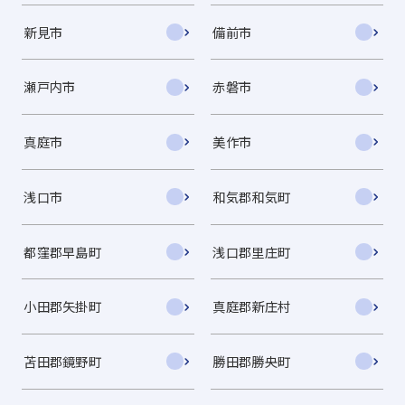
新見市
備前市
瀬戸内市
赤磐市
真庭市
美作市
浅口市
和気郡和気町
都窪郡早島町
浅口郡里庄町
小田郡矢掛町
真庭郡新庄村
苫田郡鏡野町
勝田郡勝央町