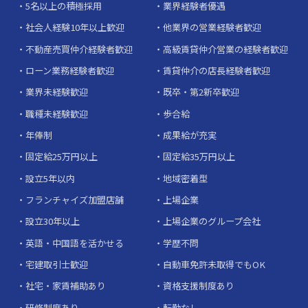
5名以上の積極採用
業界経験者優遇
社会人経験10年以上歓迎
他業界の営業経験者歓迎
不動産売買仲介経験者歓迎
高級賃貸仲介営業の経験者歓迎
ローン業務経験者歓迎
賃貸仲介の店長経験者歓迎
業界未経験歓迎
既卒・第2新卒歓迎
職種未経験歓迎
歩合給
年俸制
成果給が充実
固定給25万円以上
固定給35万円以上
設立5年以内
地域密着型
フランチャイズ加盟店舗
上場企業
設立30年以上
上場企業のグループ会社
英語・中国語を活かせる
学歴不問
宅建取引士歓迎
自動車免許未取得でもOK
社宅・家賃補助あり
資格支援制度あり
研修制度あり
転勤なし