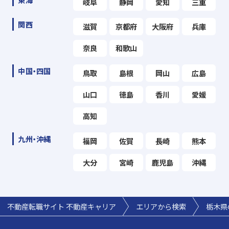
岐阜
静岡
愛知
三重
関西
滋賀
京都府
大阪府
兵庫
奈良
和歌山
中国・四国
鳥取
島根
岡山
広島
山口
徳島
香川
愛媛
高知
九州・沖縄
福岡
佐賀
長崎
熊本
大分
宮崎
鹿児島
沖縄
不動産転職サイト 不動産キャリア
エリアから検索
栃木県