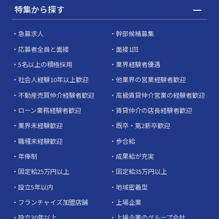
特集から探す
急募求人
幹部候補募集
応募者全員と面接
面接1回
5名以上の積極採用
業界経験者優遇
社会人経験10年以上歓迎
他業界の営業経験者歓迎
不動産売買仲介経験者歓迎
高級賃貸仲介営業の経験者歓迎
ローン業務経験者歓迎
賃貸仲介の店長経験者歓迎
業界未経験歓迎
既卒・第2新卒歓迎
職種未経験歓迎
歩合給
年俸制
成果給が充実
固定給25万円以上
固定給35万円以上
設立5年以内
地域密着型
フランチャイズ加盟店舗
上場企業
設立30年以上
上場企業のグループ会社