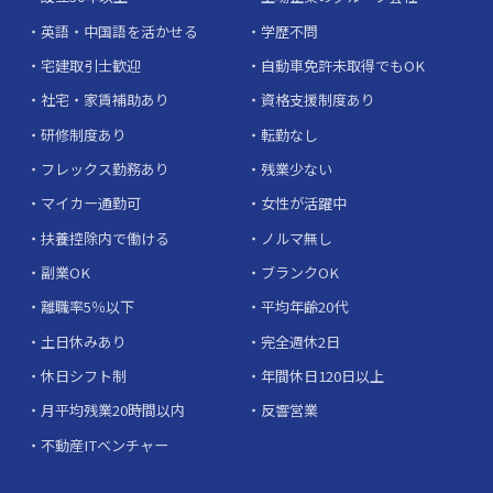
英語・中国語を活かせる
学歴不問
宅建取引士歓迎
自動車免許未取得でもOK
社宅・家賃補助あり
資格支援制度あり
研修制度あり
転勤なし
フレックス勤務あり
残業少ない
マイカー通勤可
女性が活躍中
扶養控除内で働ける
ノルマ無し
副業OK
ブランクOK
離職率5％以下
平均年齢20代
土日休みあり
完全週休2日
休日シフト制
年間休日120日以上
月平均残業20時間以内
反響営業
不動産ITベンチャー