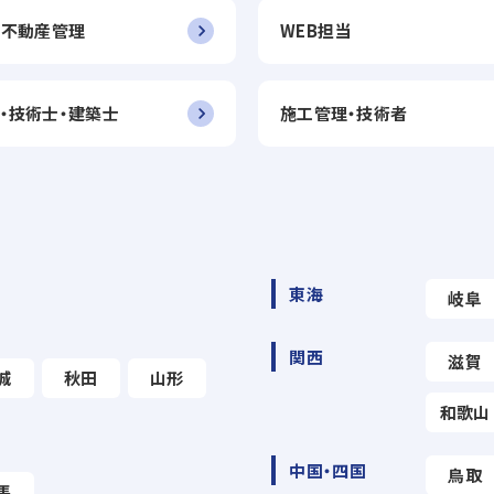
・不動産管理
WEB担当
・技術士・建築士
施工管理・技術者
東海
岐阜
関西
滋賀
城
秋田
山形
和歌山
中国・四国
鳥取
馬