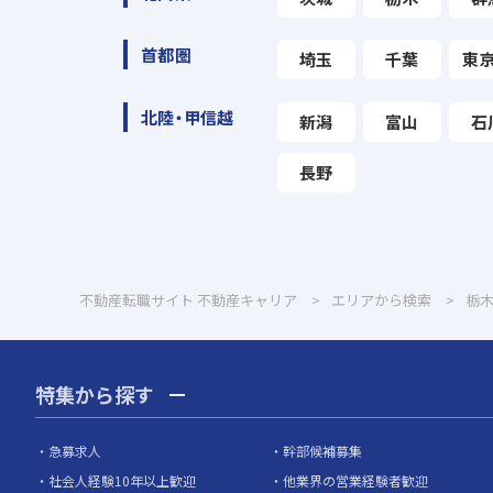
首都圏
埼玉
千葉
東
北陸・甲信越
新潟
富山
石
長野
不動産転職サイト 不動産キャリア
エリアから検索
栃
特集から探す
急募求人
幹部候補募集
社会人経験10年以上歓迎
他業界の営業経験者歓迎