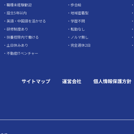
職種未経験歓迎
歩合給
設立5年以内
地域密着型
英語・中国語を活かせる
学歴不問
研修制度あり
転勤なし
扶養控除内で働ける
ノルマ無し
土日休みあり
完全週休2日
不動産ITベンチャー
サイトマップ
運営会社
個人情報保護方針