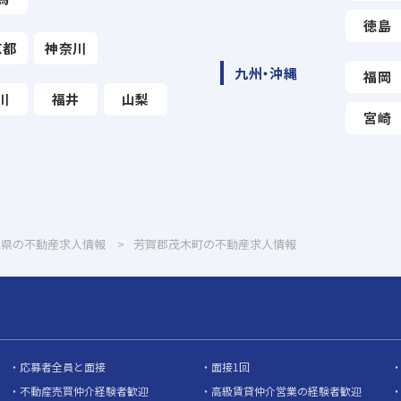
徳島
京都
神奈川
九州・沖縄
福岡
川
福井
山梨
宮崎
木県の不動産求人情報
芳賀郡茂木町の不動産求人情報
応募者全員と面接
面接1回
不動産売買仲介経験者歓迎
高級賃貸仲介営業の経験者歓迎