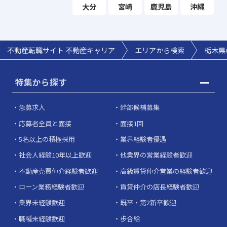
大分
宮崎
鹿児島
沖縄
不動産転職サイト 不動産キャリア
エリアから検索
栃木県
特集から探す
急募求人
幹部候補募集
応募者全員と面接
面接1回
5名以上の積極採用
業界経験者優遇
社会人経験10年以上歓迎
他業界の営業経験者歓迎
不動産売買仲介経験者歓迎
高級賃貸仲介営業の経験者歓迎
ローン業務経験者歓迎
賃貸仲介の店長経験者歓迎
業界未経験歓迎
既卒・第2新卒歓迎
職種未経験歓迎
歩合給