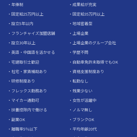
年俸制
成果給が充実
固定給25万円以上
固定給35万円以上
設立5年以内
地域密着型
フランチャイズ加盟店舗
上場企業
設立30年以上
上場企業のグループ会社
英語・中国語を活かせる
学歴不問
宅建取引士歓迎
自動車免許未取得でもOK
社宅・家賃補助あり
資格支援制度あり
研修制度あり
転勤なし
フレックス勤務あり
残業少ない
マイカー通勤可
女性が活躍中
扶養控除内で働ける
ノルマ無し
副業OK
ブランクOK
離職率5％以下
平均年齢20代