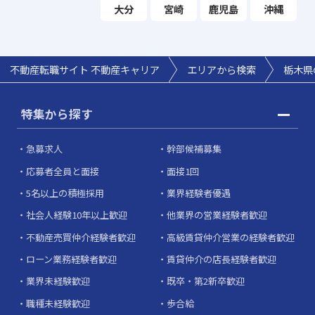
大分
宮崎
鹿児島
沖縄
不動産転職サイト 不動産キャリア
エリアから検索
栃木県
特集から探す
急募求人
幹部候補募集
応募者全員と面接
面接1回
5名以上の積極採用
業界経験者優遇
社会人経験10年以上歓迎
他業界の営業経験者歓迎
不動産売買仲介経験者歓迎
高級賃貸仲介営業の経験者歓迎
ローン業務経験者歓迎
賃貸仲介の店長経験者歓迎
業界未経験歓迎
既卒・第2新卒歓迎
職種未経験歓迎
歩合給