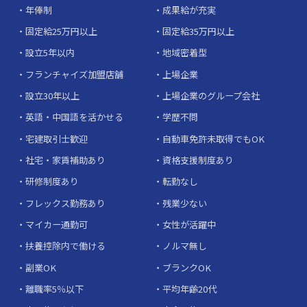
年俸制
成果給が充実
固定給25万円以上
固定給35万円以上
設立5年以内
地域密着型
フランチャイズ加盟店舗
上場企業
設立30年以上
上場企業のグループ会社
英語・中国語を活かせる
学歴不問
宅建取引士歓迎
自動車免許未取得でもOK
社宅・家賃補助あり
資格支援制度あり
研修制度あり
転勤なし
フレックス勤務あり
残業少ない
マイカー通勤可
女性が活躍中
扶養控除内で働ける
ノルマ無し
副業OK
ブランクOK
離職率5％以下
平均年齢20代