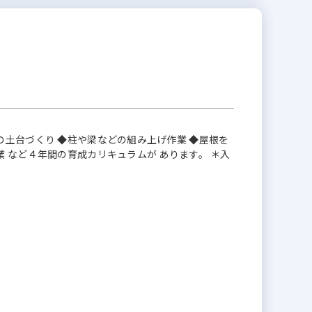
の土台づくり ◆柱や梁などの組み上げ作業 ◆屋根を
 など４年間の育成カリキュラムが あります。 ＊入