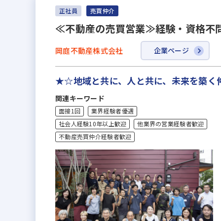
正社員
売買仲介
≪不動産の売買営業≫経験・資格不問
岡庭不動産株式会社
企業ページ
★☆地域と共に、人と共に、未来を築く
関連キーワード
面接1回
業界経験者優遇
社会人経験10年以上歓迎
他業界の営業経験者歓迎
不動産売買仲介経験者歓迎