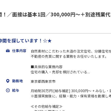
！／面接は基本1回／300,000円～＋別途残業
仲間を探しています！☆★
仕事内容
自然素材にこだわった木造の注文住宅、分議住宅
不動産の売買に関する業務をお任せいたします。
■具体的な業務内容
住宅の購入・売却を検討されている...
勤務地
東京都西東京市
給与
月給制30万円 [給与補足] 300,000円～ + み
※面接実施後に、経験・能力・保有資格を勘案し
≪その他給与補足≫