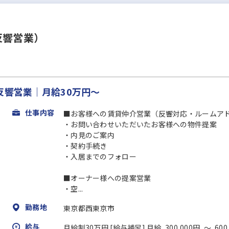
反響営業）
反響営業｜月給30万円～
仕事内容
■お客様への賃貸仲介営業（反響対応・ルームア
・お問い合わせいただいたお客様への物件提案
・内見のご案内
・契約手続き
・入居までのフォロー
■オーナー様への提案営業
・空...
勤務地
東京都西東京市
給与
月給制30万円 [給与補足] 月給 300,000円 ～