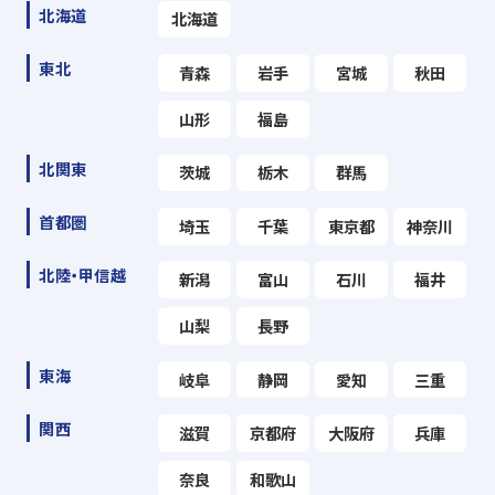
北海道
北海道
東北
青森
岩手
宮城
秋田
山形
福島
北関東
茨城
栃木
群馬
首都圏
埼玉
千葉
東京都
神奈川
北陸・甲信越
新潟
富山
石川
福井
山梨
長野
東海
岐阜
静岡
愛知
三重
関西
滋賀
京都府
大阪府
兵庫
奈良
和歌山