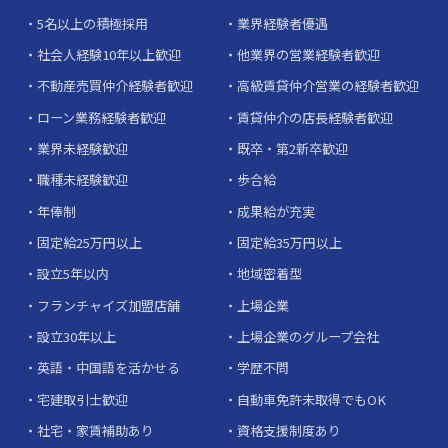
5名以上の積極採用
業界経験者優遇
社会人経験10年以上歓迎
他業界の営業経験者歓迎
不動産売買仲介経験者歓迎
高級賃貸仲介営業の経験者歓迎
ローン業務経験者歓迎
賃貸仲介の店長経験者歓迎
業界未経験歓迎
既卒・第2新卒歓迎
職種未経験歓迎
歩合給
年俸制
成果給が充実
固定給25万円以上
固定給35万円以上
設立5年以内
地域密着型
フランチャイズ加盟店舗
上場企業
設立30年以上
上場企業のグループ会社
英語・中国語を活かせる
学歴不問
宅建取引士歓迎
自動車免許未取得でもOK
社宅・家賃補助あり
資格支援制度あり