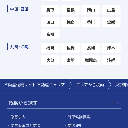
中国・四国
鳥取
島根
岡山
広島
山口
徳島
香川
愛媛
高知
九州・沖縄
福岡
佐賀
長崎
熊本
大分
宮崎
鹿児島
沖縄
不動産転職サイト 不動産キャリア
エリアから検索
東京都
特集から探す
急募求人
幹部候補募集
応募者全員と面接
面接1回