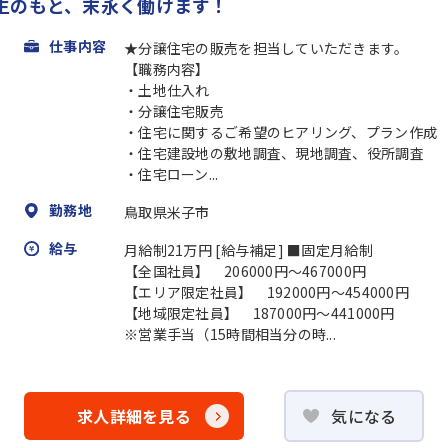
生のもと、末永く働けます！
仕事内容
★分譲住宅の販売を担当していただきます。
【職務内容】
・土地仕入れ
・分譲住宅販売
・住宅に関するご希望のヒアリング、プラン作成
・住宅建設地の敷地調査、現地調査、役所調査
・住宅ローン...
勤務地
鳥取県米子市
給与
月給制21万円 [給与補足] ■固定月給制
【全国社員】 206000円～467000円
【エリア限定社員】 192000円～454000円
【地域限定社員】 187000円～441000円
※営業手当（15時間相当分の時...
求人詳細を見る
気になる