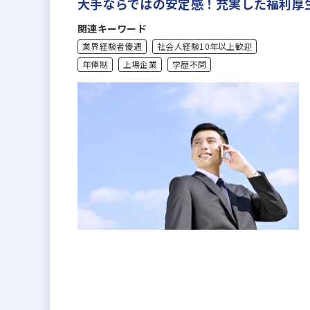
大手ならではの安定感！充実した福利厚
関連キーワード
業界経験者優遇
社会人経験10年以上歓迎
年俸制
上場企業
学歴不問