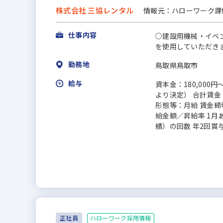
株式会社 三協レンタル
情報元：ハローワーク課係
仕事内容
○建設用機械・イベ
を使用していただき
勤務地
鳥取県鳥取市
給与
資本金：180,00
より決定） 合計賃金
形態等：月給 賃金締切
給金額／昇給率 1月あ
績）の回数 年2回賞与金額
ハローワーク採用情報
正社員