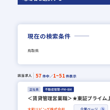
現在の検索条件
鳥取県
57
1~51
該当求人
件中／
件表示
正社員
不動産管理・PM・BM
＜賃貸管理営業職＞★東証プライム上
大和リビング株式会社
企業ページ