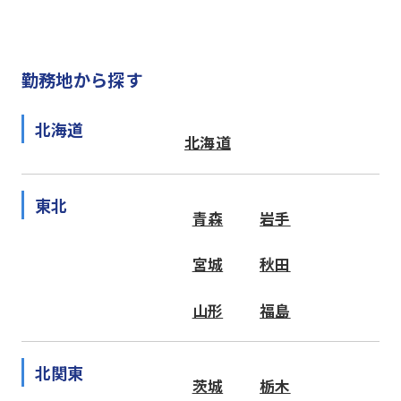
勤務地から探す
北海道
北海道
東北
青森
岩手
宮城
秋田
山形
福島
北関東
茨城
栃木