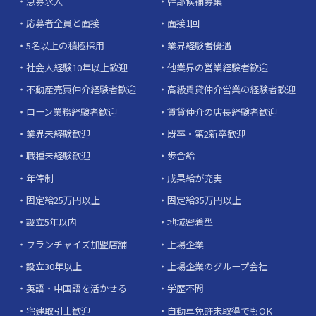
急募求人
幹部候補募集
応募者全員と面接
面接1回
5名以上の積極採用
業界経験者優遇
社会人経験10年以上歓迎
他業界の営業経験者歓迎
不動産売買仲介経験者歓迎
高級賃貸仲介営業の経験者歓迎
ローン業務経験者歓迎
賃貸仲介の店長経験者歓迎
業界未経験歓迎
既卒・第2新卒歓迎
職種未経験歓迎
歩合給
年俸制
成果給が充実
固定給25万円以上
固定給35万円以上
設立5年以内
地域密着型
フランチャイズ加盟店舗
上場企業
設立30年以上
上場企業のグループ会社
英語・中国語を活かせる
学歴不問
宅建取引士歓迎
自動車免許未取得でもOK