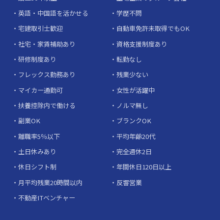
英語・中国語を活かせる
学歴不問
宅建取引士歓迎
自動車免許未取得でもOK
社宅・家賃補助あり
資格支援制度あり
研修制度あり
転勤なし
フレックス勤務あり
残業少ない
マイカー通勤可
女性が活躍中
扶養控除内で働ける
ノルマ無し
副業OK
ブランクOK
離職率5％以下
平均年齢20代
土日休みあり
完全週休2日
休日シフト制
年間休日120日以上
月平均残業20時間以内
反響営業
不動産ITベンチャー