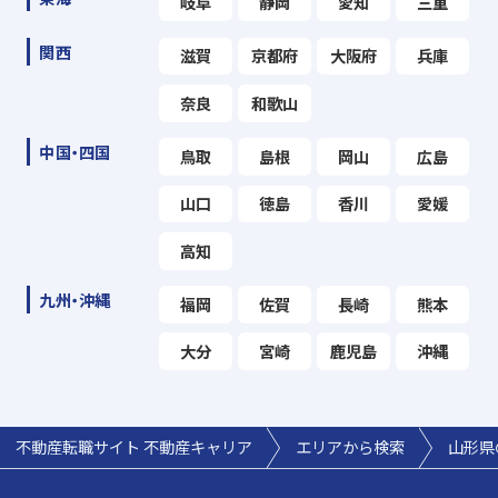
岐阜
静岡
愛知
三重
関西
滋賀
京都府
大阪府
兵庫
奈良
和歌山
中国・四国
鳥取
島根
岡山
広島
山口
徳島
香川
愛媛
高知
九州・沖縄
福岡
佐賀
長崎
熊本
大分
宮崎
鹿児島
沖縄
不動産転職サイト 不動産キャリア
エリアから検索
山形県