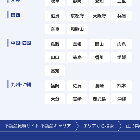
岐阜
静岡
愛知
三重
関西
滋賀
京都府
大阪府
兵庫
奈良
和歌山
中国・四国
鳥取
島根
岡山
広島
山口
徳島
香川
愛媛
高知
九州・沖縄
福岡
佐賀
長崎
熊本
大分
宮崎
鹿児島
沖縄
不動産転職サイト 不動産キャリア
エリアから検索
山形県