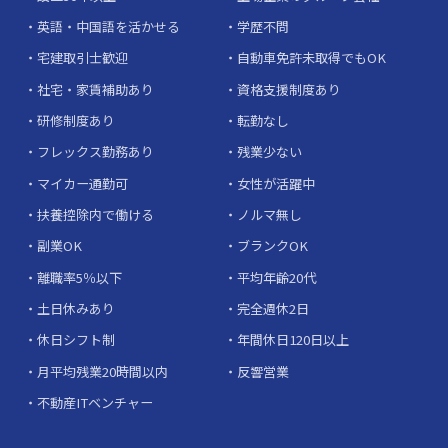
英語・中国語を活かせる
学歴不問
宅建取引士歓迎
自動車免許未取得でもOK
社宅・家賃補助あり
資格支援制度あり
研修制度あり
転勤なし
フレックス勤務あり
残業少ない
マイカー通勤可
女性が活躍中
扶養控除内で働ける
ノルマ無し
副業OK
ブランクOK
離職率5％以下
平均年齢20代
土日休みあり
完全週休2日
休日シフト制
年間休日120日以上
月平均残業20時間以内
反響営業
不動産ITベンチャー