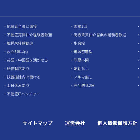
応募者全員と面接
面接1回
不動産売買仲介経験者歓迎
高級賃貸仲介営業の経験者歓迎
職種未経験歓迎
歩合給
設立5年以内
地域密着型
英語・中国語を活かせる
学歴不問
研修制度あり
転勤なし
扶養控除内で働ける
ノルマ無し
土日休みあり
完全週休2日
不動産ITベンチャー
サイトマップ
運営会社
個人情報保護方針