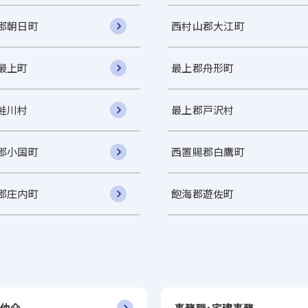
郡朝日町
西村山郡大江町
最上町
最上郡舟形町
鮭川村
最上郡戸沢村
郡小国町
西置賜郡白鷹町
郡庄内町
飽海郡遊佐町
仲介
事務職・宅建事務