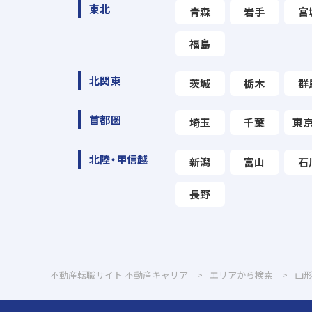
東北
青森
岩手
宮
福島
北関東
茨城
栃木
群
首都圏
埼玉
千葉
東
北陸・甲信越
新潟
富山
石
長野
不動産転職サイト 不動産キャリア
エリアから検索
山