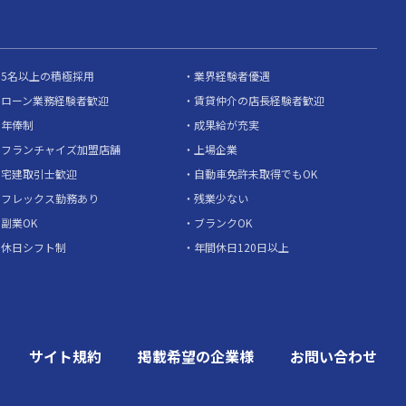
5名以上の積極採用
業界経験者優遇
ローン業務経験者歓迎
賃貸仲介の店長経験者歓迎
年俸制
成果給が充実
フランチャイズ加盟店舗
上場企業
宅建取引士歓迎
自動車免許未取得でもOK
フレックス勤務あり
残業少ない
副業OK
ブランクOK
休日シフト制
年間休日120日以上
サイト規約
掲載希望の企業様
お問い合わせ