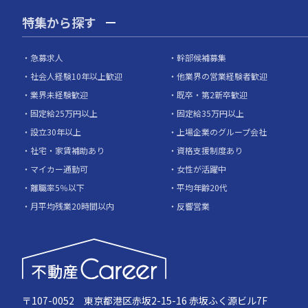
特集から探す
急募求人
幹部候補募集
社会人経験10年以上歓迎
他業界の営業経験者歓迎
業界未経験歓迎
既卒・第2新卒歓迎
固定給25万円以上
固定給35万円以上
設立30年以上
上場企業のグループ会社
社宅・家賃補助あり
資格支援制度あり
マイカー通勤可
女性が活躍中
離職率5％以下
平均年齢20代
月平均残業20時間以内
反響営業
〒107-0052 東京都港区赤坂2-15-16 赤坂ふく源ビル7F