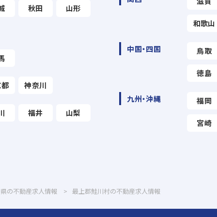
滋賀
城
秋田
山形
和歌山
中国・四国
鳥取
馬
徳島
京都
神奈川
九州・沖縄
福岡
川
福井
山梨
宮崎
形県の不動産求人情報
最上郡鮭川村の不動産求人情報