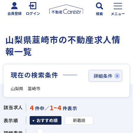
会員登録
ログイン
検索
メニュー
山梨県韮崎市の不動産求人情
報一覧
現在の検索条件
詳細条件
山梨県 韮崎市
4
1~4
該当求人
件中／
件表示
表示順
おすすめ順
新着順
詳細表示