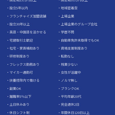
設立5年以内
地域密着型
フランチャイズ加盟店舗
上場企業
設立30年以上
上場企業のグループ会社
英語・中国語を活かせる
学歴不問
宅建取引士歓迎
自動車免許未取得でもOK
社宅・家賃補助あり
資格支援制度あり
研修制度あり
転勤なし
フレックス勤務あり
残業少ない
マイカー通勤可
女性が活躍中
扶養控除内で働ける
ノルマ無し
副業OK
ブランクOK
離職率5％以下
平均年齢20代
土日休みあり
完全週休2日
休日シフト制
年間休日120日以上