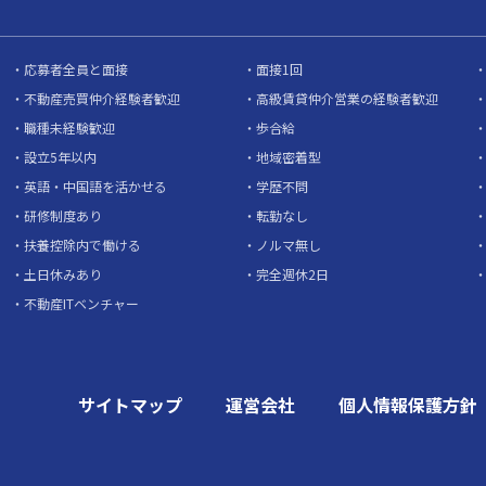
応募者全員と面接
面接1回
不動産売買仲介経験者歓迎
高級賃貸仲介営業の経験者歓迎
職種未経験歓迎
歩合給
設立5年以内
地域密着型
英語・中国語を活かせる
学歴不問
研修制度あり
転勤なし
扶養控除内で働ける
ノルマ無し
土日休みあり
完全週休2日
不動産ITベンチャー
サイトマップ
運営会社
個人情報保護方針