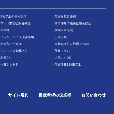
5名以上の積極採用
業界経験者優遇
ローン業務経験者歓迎
賃貸仲介の店長経験者歓迎
年俸制
成果給が充実
フランチャイズ加盟店舗
上場企業
宅建取引士歓迎
自動車免許未取得でもOK
フレックス勤務あり
残業少ない
副業OK
ブランクOK
休日シフト制
年間休日120日以上
サイト規約
掲載希望の企業様
お問い合わせ