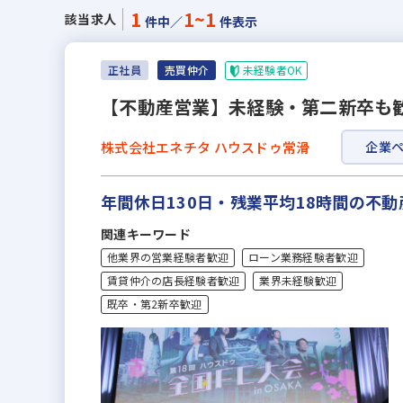
1
1~1
該当求人
件中／
件表示
未経験者OK
正社員
売買仲介
【不動産営業】未経験・第二新卒も歓迎
株式会社エネチタ ハウスドゥ常滑
企業
年間休日130日・残業平均18時間の不
関連キーワード
他業界の営業経験者歓迎
ローン業務経験者歓迎
賃貸仲介の店長経験者歓迎
業界未経験歓迎
既卒・第2新卒歓迎