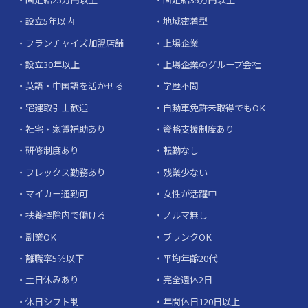
設立5年以内
地域密着型
フランチャイズ加盟店舗
上場企業
設立30年以上
上場企業のグループ会社
英語・中国語を活かせる
学歴不問
宅建取引士歓迎
自動車免許未取得でもOK
社宅・家賃補助あり
資格支援制度あり
研修制度あり
転勤なし
フレックス勤務あり
残業少ない
マイカー通勤可
女性が活躍中
扶養控除内で働ける
ノルマ無し
副業OK
ブランクOK
離職率5％以下
平均年齢20代
土日休みあり
完全週休2日
休日シフト制
年間休日120日以上