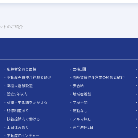
ントのご紹介
応募者全員と面接
面接1回
不動産売買仲介経験者歓迎
高級賃貸仲介営業の経験者歓迎
職種未経験歓迎
歩合給
設立5年以内
地域密着型
英語・中国語を活かせる
学歴不問
研修制度あり
転勤なし
扶養控除内で働ける
ノルマ無し
土日休みあり
完全週休2日
不動産ITベンチャー