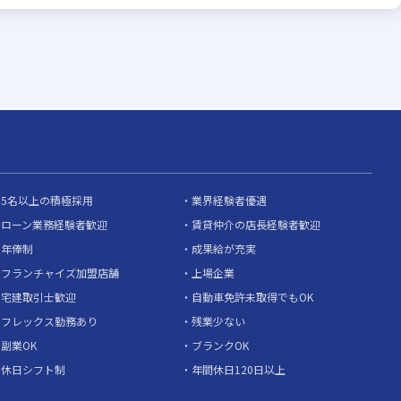
5名以上の積極採用
業界経験者優遇
ローン業務経験者歓迎
賃貸仲介の店長経験者歓迎
年俸制
成果給が充実
フランチャイズ加盟店舗
上場企業
宅建取引士歓迎
自動車免許未取得でもOK
フレックス勤務あり
残業少ない
副業OK
ブランクOK
休日シフト制
年間休日120日以上