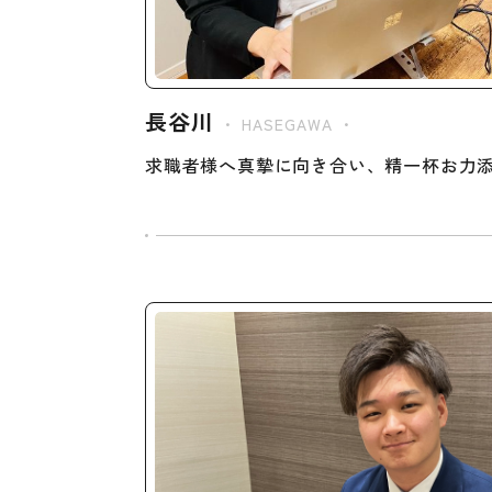
長谷川
・ HASEGAWA ・
求職者様へ真摯に向き合い、精一杯お力