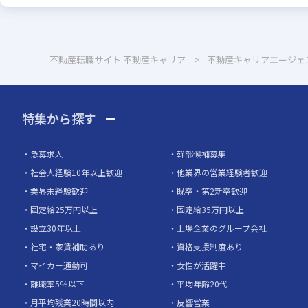
不動産転職サイト 不動産キャリア
不動産キャリアエージェ
特集から探す
急募求人
幹部候補募集
社会人経験10年以上歓迎
他業界の営業経験者歓迎
業界未経験歓迎
既卒・第2新卒歓迎
固定給25万円以上
固定給35万円以上
設立30年以上
上場企業のグループ会社
社宅・家賃補助あり
資格支援制度あり
マイカー通勤可
女性が活躍中
離職率5％以下
平均年齢20代
月平均残業20時間以内
反響営業