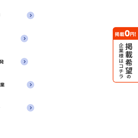
務
発
営業
者