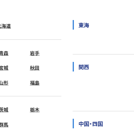
東海
北海道
青森
岩手
関西
宮城
秋田
山形
福島
茨城
栃木
中国・四国
群馬