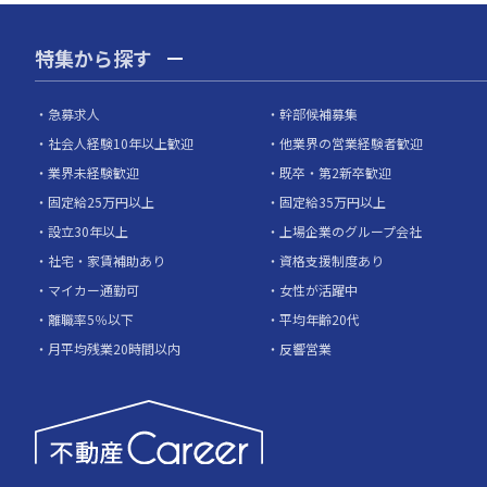
特集から探す
急募求人
幹部候補募集
社会人経験10年以上歓迎
他業界の営業経験者歓迎
業界未経験歓迎
既卒・第2新卒歓迎
固定給25万円以上
固定給35万円以上
設立30年以上
上場企業のグループ会社
社宅・家賃補助あり
資格支援制度あり
マイカー通勤可
女性が活躍中
離職率5％以下
平均年齢20代
月平均残業20時間以内
反響営業