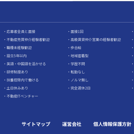
応募者全員と面接
面接1回
不動産売買仲介経験者歓迎
高級賃貸仲介営業の経験者歓迎
職種未経験歓迎
歩合給
設立5年以内
地域密着型
英語・中国語を活かせる
学歴不問
研修制度あり
転勤なし
扶養控除内で働ける
ノルマ無し
土日休みあり
完全週休2日
不動産ITベンチャー
サイトマップ
運営会社
個人情報保護方針