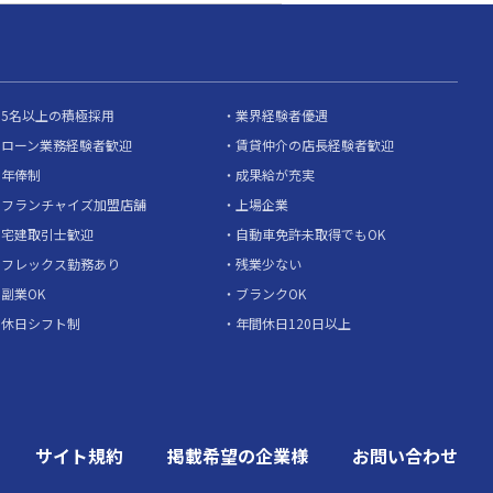
5名以上の積極採用
業界経験者優遇
ローン業務経験者歓迎
賃貸仲介の店長経験者歓迎
年俸制
成果給が充実
フランチャイズ加盟店舗
上場企業
宅建取引士歓迎
自動車免許未取得でもOK
フレックス勤務あり
残業少ない
副業OK
ブランクOK
休日シフト制
年間休日120日以上
サイト規約
掲載希望の企業様
お問い合わせ