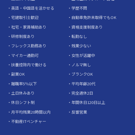
英語・中国語を活かせる
学歴不問
宅建取引士歓迎
自動車免許未取得でもOK
社宅・家賃補助あり
資格支援制度あり
研修制度あり
転勤なし
フレックス勤務あり
残業少ない
マイカー通勤可
女性が活躍中
扶養控除内で働ける
ノルマ無し
副業OK
ブランクOK
離職率5％以下
平均年齢20代
土日休みあり
完全週休2日
休日シフト制
年間休日120日以上
月平均残業20時間以内
反響営業
不動産ITベンチャー