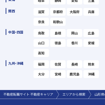
岐阜
静岡
愛知
三重
関西
滋賀
京都府
大阪府
兵庫
奈良
和歌山
中国・四国
鳥取
島根
岡山
広島
山口
徳島
香川
愛媛
高知
九州・沖縄
福岡
佐賀
長崎
熊本
大分
宮崎
鹿児島
沖縄
不動産転職サイト 不動産キャリア
エリアから検索
山形県