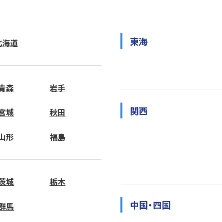
東海
北海道
青森
岩手
関西
宮城
秋田
山形
福島
茨城
栃木
中国・四国
群馬