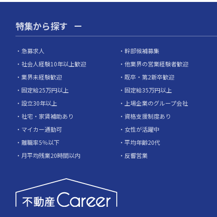
特集から探す
急募求人
幹部候補募集
社会人経験10年以上歓迎
他業界の営業経験者歓迎
業界未経験歓迎
既卒・第2新卒歓迎
固定給25万円以上
固定給35万円以上
設立30年以上
上場企業のグループ会社
社宅・家賃補助あり
資格支援制度あり
マイカー通勤可
女性が活躍中
離職率5％以下
平均年齢20代
月平均残業20時間以内
反響営業