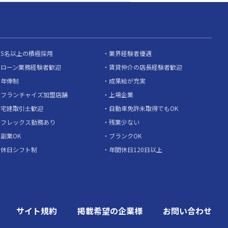
5名以上の積極採用
業界経験者優遇
ローン業務経験者歓迎
賃貸仲介の店長経験者歓迎
年俸制
成果給が充実
フランチャイズ加盟店舗
上場企業
宅建取引士歓迎
自動車免許未取得でもOK
フレックス勤務あり
残業少ない
副業OK
ブランクOK
休日シフト制
年間休日120日以上
サイト規約
掲載希望の企業様
お問い合わせ