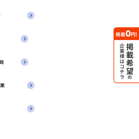
務
発
営業
者