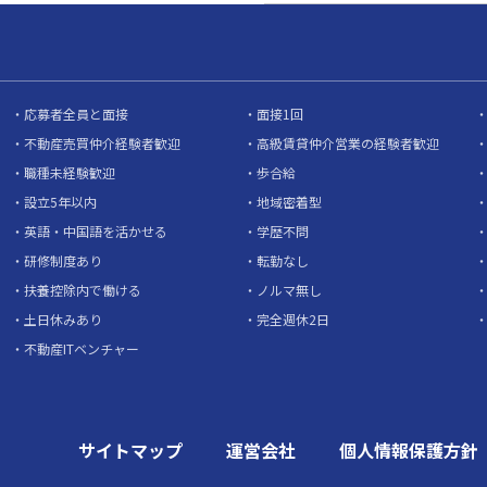
応募者全員と面接
面接1回
不動産売買仲介経験者歓迎
高級賃貸仲介営業の経験者歓迎
職種未経験歓迎
歩合給
設立5年以内
地域密着型
英語・中国語を活かせる
学歴不問
研修制度あり
転勤なし
扶養控除内で働ける
ノルマ無し
土日休みあり
完全週休2日
不動産ITベンチャー
サイトマップ
運営会社
個人情報保護方針