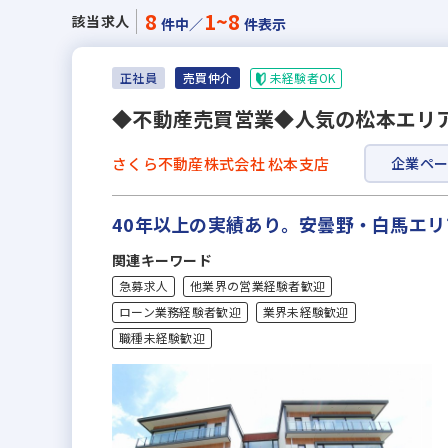
8
1~8
該当求人
件中／
件表示
未経験者OK
正社員
売買仲介
◆不動産売買営業◆人気の松本エリ
さくら不動産株式会社 松本支店
企業ペ
40年以上の実績あり。安曇野・白馬エ
関連キーワード
急募求人
他業界の営業経験者歓迎
ローン業務経験者歓迎
業界未経験歓迎
職種未経験歓迎