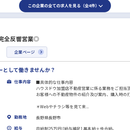
この企業の全ての求人を見る（全4件）
完全反響営業◎
企業ページ
ーとして働きませんか？
仕事内容
■具体的な仕事内容
ハウスドウ加盟店不動産営業に係る業務をご担当
お客様への不動産物件の紹介及び案内、購入時の
＊Webやチラシ等を見て来...
勤務地
長野県長野市
給与
月給制25万円 [給与補足] 基本給＋歩合給。