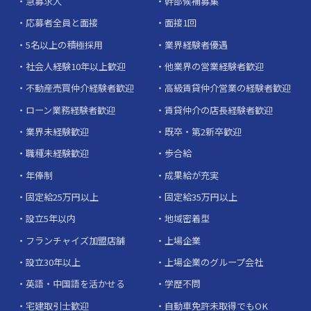
急募求人
幹部候補募集
応募者全員と面接
面接1回
5名以上の積極採用
業界経験者優遇
社会人経験10年以上歓迎
他業界の営業経験者歓迎
不動産売買仲介経験者歓迎
高級賃貸仲介営業の経験者歓迎
ローン業務経験者歓迎
賃貸仲介の店長経験者歓迎
業界未経験歓迎
既卒・第2新卒歓迎
職種未経験歓迎
歩合給
年俸制
成果給が充実
固定給25万円以上
固定給35万円以上
設立5年以内
地域密着型
フランチャイズ加盟店舗
上場企業
設立30年以上
上場企業のグループ会社
英語・中国語を活かせる
学歴不問
宅建取引士歓迎
自動車免許未取得でもOK