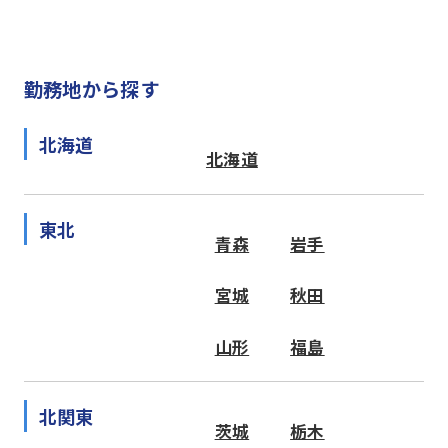
勤務地から探す
北海道
北海道
東北
青森
岩手
宮城
秋田
山形
福島
北関東
茨城
栃木